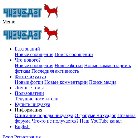
Меню
База знаний
Новые сообщения
Поиск сообщений
Что нового?
Новые сообщения
Новые фотки
Новые комментарии к
фоткам
Последняя активность
Фото чихуахуа
Новые фотки
Новые комментарии
Поиск медиа
Личные темы
Пользователи
Текущие посетители
Купить чихуахуа
Информация
Описание породы чихуахуа
О форуме Чихуадог
Правила
форума
Что-то не получается?
Наш YouTube канал
English
Вход
Регистрация