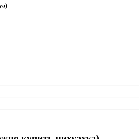
уа)
ожно купить чихуахуа)