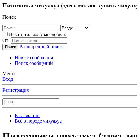
Питомники чихуахуа (здесь можно купить чихуах
Поиск
Искать только в заголовках
От:
Расширенный поиск…
Поиск
Новые сообщения
Поиск сообщений
Меню
Вход
Регистрация
База знаний
Всё о породе чихуахуа
Питомники чихуахуа (здесь м