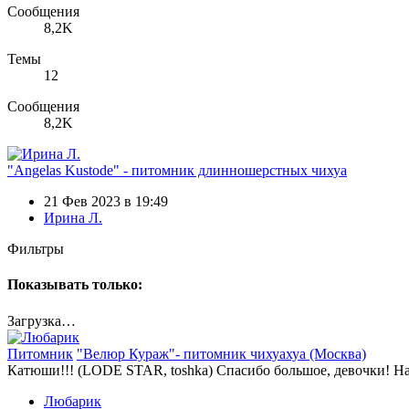
Сообщения
8,2K
Темы
12
Сообщения
8,2K
"Angelas Kustode" - питомник длинношерстных чихуа
21 Фев 2023 в 19:49
Ирина Л.
Фильтры
Показывать только:
Загрузка…
Питомник
"Велюр Кураж"- питомник чихуахуа (Москва)
Катюши!!! (LODE STAR, toshka) Спасибо большое, девочки! На
Любарик