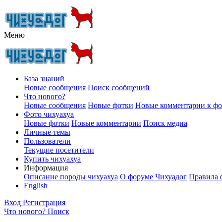
Меню
База знаний
Новые сообщения
Поиск сообщений
Что нового?
Новые сообщения
Новые фотки
Новые комментарии к ф
Фото чихуахуа
Новые фотки
Новые комментарии
Поиск медиа
Личные темы
Пользователи
Текущие посетители
Купить чихуахуа
Информация
Описание породы чихуахуа
О форуме Чихуадог
Правила 
English
Вход
Регистрация
Что нового?
Поиск