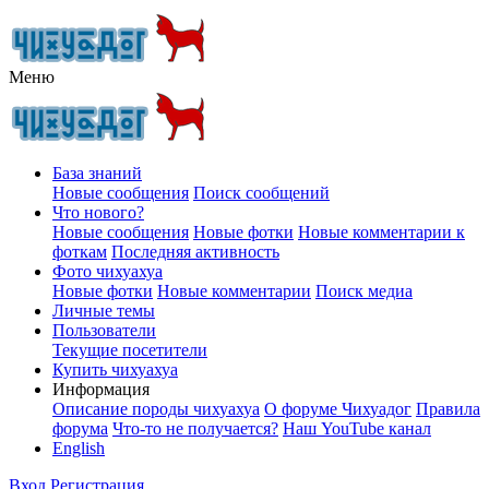
Меню
База знаний
Новые сообщения
Поиск сообщений
Что нового?
Новые сообщения
Новые фотки
Новые комментарии к
фоткам
Последняя активность
Фото чихуахуа
Новые фотки
Новые комментарии
Поиск медиа
Личные темы
Пользователи
Текущие посетители
Купить чихуахуа
Информация
Описание породы чихуахуа
О форуме Чихуадог
Правила
форума
Что-то не получается?
Наш YouTube канал
English
Вход
Регистрация