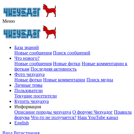
Меню
База знаний
Новые сообщения
Поиск сообщений
Что нового?
Новые сообщения
Новые фотки
Новые комментарии к
фоткам
Последняя активность
Фото чихуахуа
Новые фотки
Новые комментарии
Поиск медиа
Личные темы
Пользователи
Текущие посетители
Купить чихуахуа
Информация
Описание породы чихуахуа
О форуме Чихуадог
Правила
форума
Что-то не получается?
Наш YouTube канал
English
Вход
Регистрация