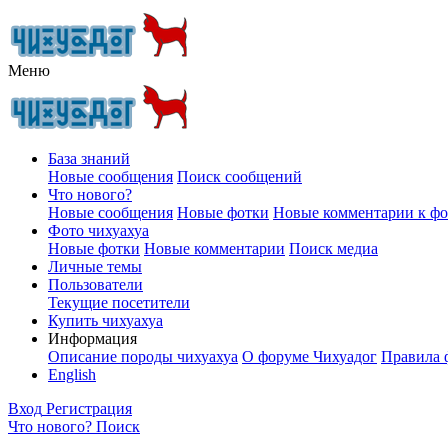
Меню
База знаний
Новые сообщения
Поиск сообщений
Что нового?
Новые сообщения
Новые фотки
Новые комментарии к ф
Фото чихуахуа
Новые фотки
Новые комментарии
Поиск медиа
Личные темы
Пользователи
Текущие посетители
Купить чихуахуа
Информация
Описание породы чихуахуа
О форуме Чихуадог
Правила 
English
Вход
Регистрация
Что нового?
Поиск