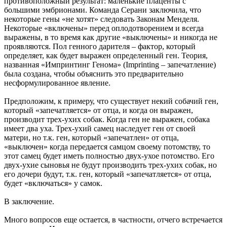
противоположный результат: маленькие плаценты с
большими эмбрионами. Команда Серани заключила, что
некоторые гены «не хотят» следовать Законам Менделя.
Некоторые «включены» перед оплодотворением и всегда
выражены, в то время как другие «выключены» и никогда не
проявляются. Пол генного дарителя – фактор, который
определяет, как будет выражен определенный ген. Теория,
названная «Импринтинг Генома» (Imprinting – запечатление)
была создана, чтобы объяснить это предварительно
несформулированное явление.
Предположим, к примеру, что существует некий собачий ген,
который «запечатляется» от отца, и когда он выражен,
производит трех-ухих собак. Когда ген не выражен, собака
имеет два уха. Трех-ухий самец наследует ген от своей
матери, но т.к. ген, который «запечатлен» от отца,
«выключен» когда передается самцом своему потомству, то
этот самец будет иметь полностью двух-ухое потомство. Его
двух-ухие сыновья не будут производить трех-ухих собак, но
его дочери будут, т.к. ген, который «запечатляется» от отца,
будет «включаться» у самок.
В заключение.
Много вопросов еще остается, в частности, отчего встречается