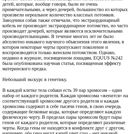
детей, которые, вообще говоря, были не очень
примечательными, а через дочерей, большинство из которых
произвели нереальное количество классных потомков.
Заводчики собак также отмечали, что экстраординарный
кобель не производит экстраординарное потомство, но часто
производит дочерей, которые являются исключительными
производительницами. В течение многих лет не было
абсолютно никакого научного объяснения этого явления, в
котором некоторые черты пропускают поколение и
воспроизводятся только женским потомством. Однако,
недавно в журнале, посвященном лошадям, EQUUS №242
была опубликована научная статья, посвященная эффекту
материнского предка.
Небольшой экскурс в генетику.
В каждой клетке тела собаки есть 39 пар хромосом – один
набор от каждого родителя. Каждая хромосома «женится» на
соответствующей хромосоме другого родителя и каждая
хромосома содержит в себе тысячи генов, в свою очередь
содержащие белковые коды, которые определяют каждую
физическую черту. В пределах пары хромосом будут пары
генов от каждого родителя, которые определяют различные
черты. Когда гены не находятся в конфликте друг с другом,
например, оба гена несут карий цвет глаз – нет никакой