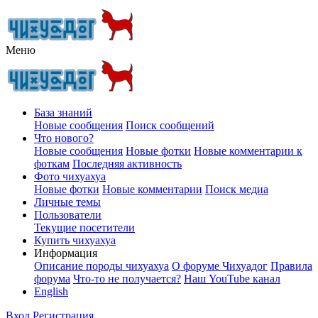
Меню
База знаний
Новые сообщения
Поиск сообщений
Что нового?
Новые сообщения
Новые фотки
Новые комментарии к
фоткам
Последняя активность
Фото чихуахуа
Новые фотки
Новые комментарии
Поиск медиа
Личные темы
Пользователи
Текущие посетители
Купить чихуахуа
Информация
Описание породы чихуахуа
О форуме Чихуадог
Правила
форума
Что-то не получается?
Наш YouTube канал
English
Вход
Регистрация