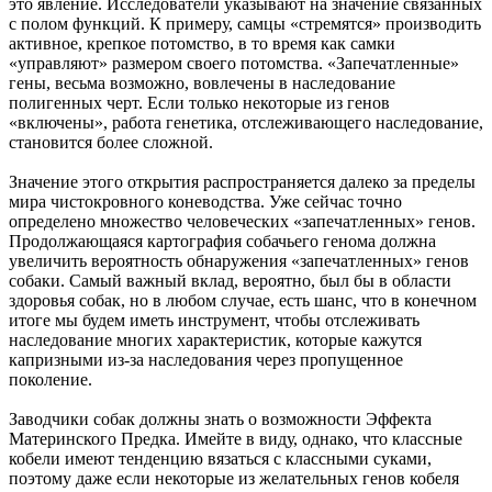
это явление. Исследователи указывают на значение связанных
с полом функций. К примеру, самцы «стремятся» производить
активное, крепкое потомство, в то время как самки
«управляют» размером своего потомства. «Запечатленные»
гены, весьма возможно, вовлечены в наследование
полигенных черт. Если только некоторые из генов
«включены», работа генетика, отслеживающего наследование,
становится более сложной.
Значение этого открытия распространяется далеко за пределы
мира чистокровного коневодства. Уже сейчас точно
определено множество человеческих «запечатленных» генов.
Продолжающаяся картография собачьего генома должна
увеличить вероятность обнаружения «запечатленных» генов
собаки. Самый важный вклад, вероятно, был бы в области
здоровья собак, но в любом случае, есть шанс, что в конечном
итоге мы будем иметь инструмент, чтобы отслеживать
наследование многих характеристик, которые кажутся
капризными из-за наследования через пропущенное
поколение.
Заводчики собак должны знать о возможности Эффекта
Материнского Предка. Имейте в виду, однако, что классные
кобели имеют тенденцию вязаться с классными суками,
поэтому даже если некоторые из желательных генов кобеля