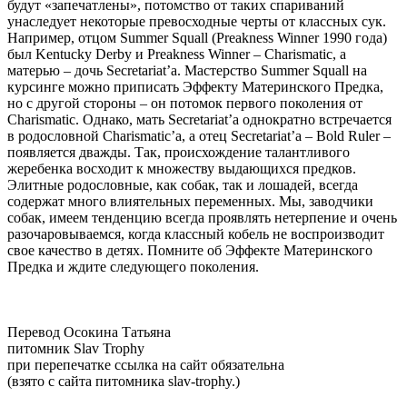
будут «запечатлены», потомство от таких спариваний
унаследует некоторые превосходные черты от классных сук.
Например, отцом Summer Squall (Preakness Winner 1990 года)
был Kentucky Derby и Preakness Winner – Charismatic, а
матерью – дочь Secretariat’а. Мастерство Summer Squall на
курсинге можно приписать Эффекту Материнского Предка,
но с другой стороны – он потомок первого поколения от
Charismatic. Однако, мать Secretariat’а однократно встречается
в родословной Charismatic’а, а отец Secretariat’а – Bold Ruler –
появляется дважды. Так, происхождение талантливого
жеребенка восходит к множеству выдающихся предков.
Элитные родословные, как собак, так и лошадей, всегда
содержат много влиятельных переменных. Мы, заводчики
собак, имеем тенденцию всегда проявлять нетерпение и очень
разочаровываемся, когда классный кобель не воспроизводит
свое качество в детях. Помните об Эффекте Материнского
Предка и ждите следующего поколения.
Перевод Осокина Татьяна
питомник Slav Trophy
при перепечатке ссылка на сайт обязательна
(взято с сайта питомника slav-trophy.)