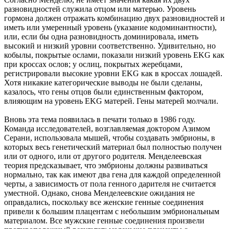
разновидностей служила отцом или матерью. Уровень
гормона должен отражать комбинацию двух разновидностей и
иметь или умеренный уровень (указание кодоминантности),
или, если бы одна разновидность доминировала, иметь
высокий и низкий уровни соответственно. Удивительно, но
кобылы, покрытые ослами, показали низкий уровень EKG как
при кроссах ослов; у ослиц, покрытых жеребцами,
регистрировали высокие уровни EKG как в кроссах лошадей.
Хотя никакие категорические выводы не были сделаны,
казалось, что гены отцов были единственным фактором,
влияющим на уровень EKG матерей. Гены матерей молчали.
Вновь эта тема появилась в печати только в 1986 году.
Команда исследователей, возглавляемая доктором Азимом
Серани, использовала мышей, чтобы создавать эмбрионы, в
которых весь генетический материал был полностью получен
или от одного, или от другого родителя. Менделеевская
теория предсказывает, что эмбрионы должны развиваться
нормально, так как имеют два гена для каждой определенной
черты, а зависимость от пола генного дарителя не считается
уместной. Однако, снова Менделеевские ожидания не
оправдались, поскольку все женские генные соединения
привели к большим плацентам с небольшим эмбриональным
материалом. Все мужские генные соединения произвели