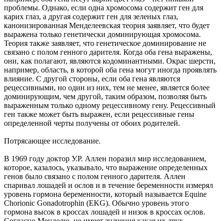
проблемы. Однако, если одна хромосома содержит ген для
карих глаз, а другая содержит ген для зеленых глаз,
канонизированная Менделеевская теория заявляет, что будет
выражена только генетически доминирующая хромосома.
Теория также заявляет, что генетическое доминирование не
связано с полом генного дарителя. Когда оба гена выражены,
они, как полагают, являются кодоминантными. Окрас шерсти,
например, область, в которой оба гена могут иногда проявлять
влияние. С другой стороны, если оба гена являются
рецессивными, но один из них, тем не менее, является более
доминирующим, чем другой, таким образом, позволяя быть
выраженным только одному рецессивному гену. Рецессивный
ген также может быть выражен, если рецессивные гены
определенной черты получены от обоих родителей.
Потрясающее исследование.
В 1969 году доктор У.Р. Аллен поразил мир исследованием,
которое, казалось, указывало, что выражение определенных
генов было связано с полом генного дарителя. Аллен
спаривал лошадей и ослов и в течение беременности измерял
уровень гормона беременности, который называется Equine
Chorionic Gonadotrophin (EKG). Обычно уровень этого
гормона высок в кроссах лошадей и низок в кроссах ослов.
Согласно Менделю, не имеет значения какая их двух