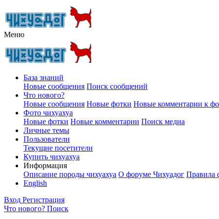
Меню
База знаний
Новые сообщения
Поиск сообщений
Что нового?
Новые сообщения
Новые фотки
Новые комментарии к ф
Фото чихуахуа
Новые фотки
Новые комментарии
Поиск медиа
Личные темы
Пользователи
Текущие посетители
Купить чихуахуа
Информация
Описание породы чихуахуа
О форуме Чихуадог
Правила 
English
Вход
Регистрация
Что нового?
Поиск