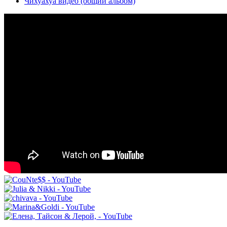
Чихуахуа видео (общий альбом)