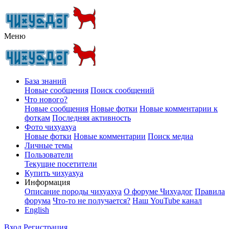
Меню
База знаний
Новые сообщения
Поиск сообщений
Что нового?
Новые сообщения
Новые фотки
Новые комментарии к
фоткам
Последняя активность
Фото чихуахуа
Новые фотки
Новые комментарии
Поиск медиа
Личные темы
Пользователи
Текущие посетители
Купить чихуахуа
Информация
Описание породы чихуахуа
О форуме Чихуадог
Правила
форума
Что-то не получается?
Наш YouTube канал
English
Вход
Регистрация