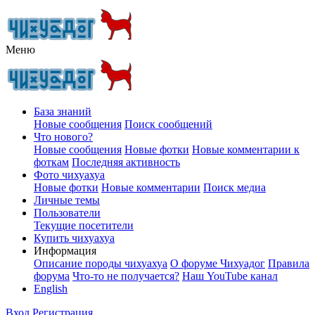
Меню
База знаний
Новые сообщения
Поиск сообщений
Что нового?
Новые сообщения
Новые фотки
Новые комментарии к
фоткам
Последняя активность
Фото чихуахуа
Новые фотки
Новые комментарии
Поиск медиа
Личные темы
Пользователи
Текущие посетители
Купить чихуахуа
Информация
Описание породы чихуахуа
О форуме Чихуадог
Правила
форума
Что-то не получается?
Наш YouTube канал
English
Вход
Регистрация