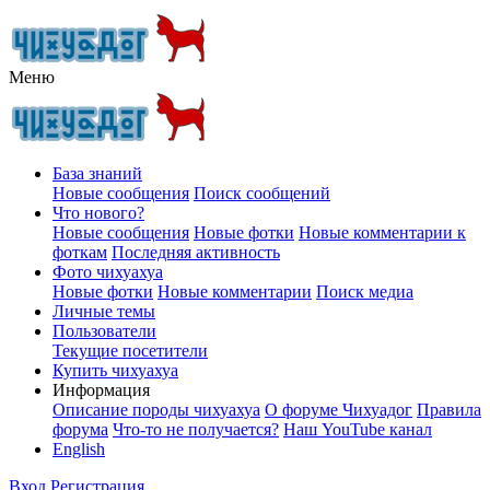
Меню
База знаний
Новые сообщения
Поиск сообщений
Что нового?
Новые сообщения
Новые фотки
Новые комментарии к
фоткам
Последняя активность
Фото чихуахуа
Новые фотки
Новые комментарии
Поиск медиа
Личные темы
Пользователи
Текущие посетители
Купить чихуахуа
Информация
Описание породы чихуахуа
О форуме Чихуадог
Правила
форума
Что-то не получается?
Наш YouTube канал
English
Вход
Регистрация