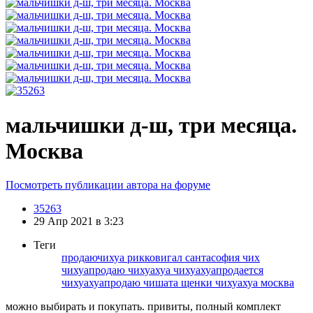
мальчишки д-ш, три месяца.
Москва
Посмотреть публикации автора на форуме
35263
29 Апр 2021 в 3:23
Теги
продаючихуа
рикковигал
сантасофия
чих
чихуапродаю
чихуахуа
чихуахуапродается
чихуахуапродаю
чишата
щенки чихуахуа москва
можно выбирать и покупать. привиты, полный комплект