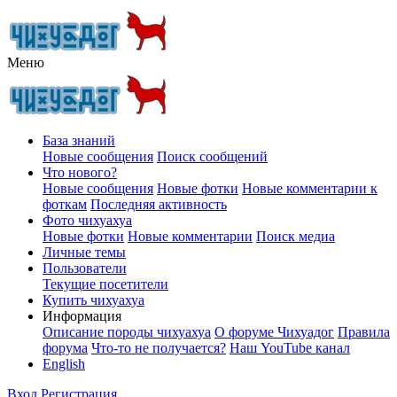
Меню
База знаний
Новые сообщения
Поиск сообщений
Что нового?
Новые сообщения
Новые фотки
Новые комментарии к
фоткам
Последняя активность
Фото чихуахуа
Новые фотки
Новые комментарии
Поиск медиа
Личные темы
Пользователи
Текущие посетители
Купить чихуахуа
Информация
Описание породы чихуахуа
О форуме Чихуадог
Правила
форума
Что-то не получается?
Наш YouTube канал
English
Вход
Регистрация