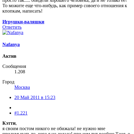
просто так..... обидели хорошего человека, да и не только ее!
То можите еще что-нибудь, как пример совоего отношения к
кпопкам, написать!
Игрушки-валяшки
Ответить
Nafanya
Актив
Сообщения
1.208
Город
Москва
20 Май 2011 в 15:23
#1.221
Кэтти
,
я своим постом никого не обижала! не нужно мне
придумывать то, чего я не делала! при чем тут вообще Таня, о