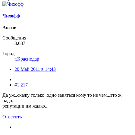
Чихофф
Актив
Сообщения
3.637
Город
г.Краснодар
20 Май 2011 в 14:43
#1.217
Да уж..скажу только ,одно заняться кому то не чем...это ж
надо...
репутации им жалко...
Ответить