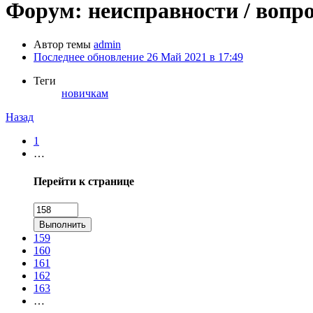
Форум: неисправности / вопр
Автор темы
admin
Последнее обновление
26 Май 2021 в 17:49
Теги
новичкам
Назад
1
…
Перейти к странице
Выполнить
159
160
161
162
163
…