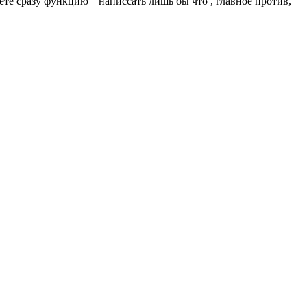
аете сразу функцию " написсать лишь бы что , главное против,"