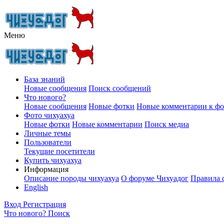
Меню
База знаний
Новые сообщения
Поиск сообщений
Что нового?
Новые сообщения
Новые фотки
Новые комментарии к ф
Фото чихуахуа
Новые фотки
Новые комментарии
Поиск медиа
Личные темы
Пользователи
Текущие посетители
Купить чихуахуа
Информация
Описание породы чихуахуа
О форуме Чихуадог
Правила 
English
Вход
Регистрация
Что нового?
Поиск