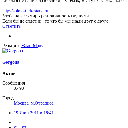
где бы я не написала в основных темах, Вы тут как тут...включ
http://zoloto-turkestana.ru
Злоба на весь мир - разновидность глупости
Если бы не сплетни , то что бы мы знали друг о друге
Ответить
Реакции:
Жоан Маду
Gorgona
Актив
Сообщения
3.493
Город
Москва, м.Отрадное
19 Июн 2011 в 18:41
#1.283