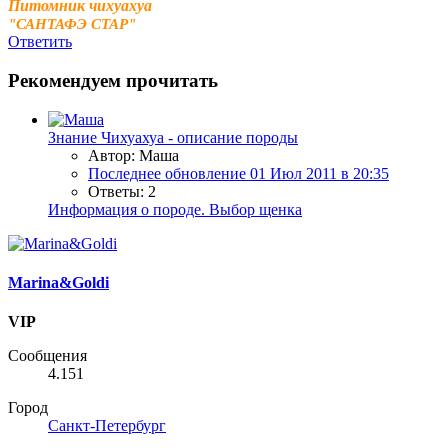
Питомник чихуахуа
"САНТАФЭ СТАР"
Ответить
Рекомендуем прочитать
Знание
Чихуахуа - описание породы
Автор: Маша
Последнее обновление
01 Июл 2011 в 20:35
Ответы: 2
Информация о породе. Выбор щенка
Marina&Goldi
VIP
Сообщения
4.151
Город
Санкт-Петербург