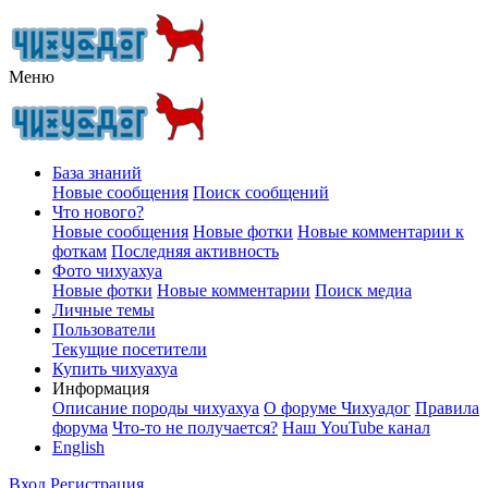
Меню
База знаний
Новые сообщения
Поиск сообщений
Что нового?
Новые сообщения
Новые фотки
Новые комментарии к
фоткам
Последняя активность
Фото чихуахуа
Новые фотки
Новые комментарии
Поиск медиа
Личные темы
Пользователи
Текущие посетители
Купить чихуахуа
Информация
Описание породы чихуахуа
О форуме Чихуадог
Правила
форума
Что-то не получается?
Наш YouTube канал
English
Вход
Регистрация