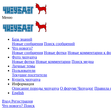
Меню
База знаний
Новые сообщения
Поиск сообщений
Что нового?
Новые сообщения
Новые фотки
Новые комментарии к ф
Фото чихуахуа
Новые фотки
Новые комментарии
Поиск медиа
Личные темы
Пользователи
Текущие посетители
Купить чихуахуа
Информация
Описание породы чихуахуа
О форуме Чихуадог
Правила 
English
Вход
Регистрация
Что нового?
Поиск