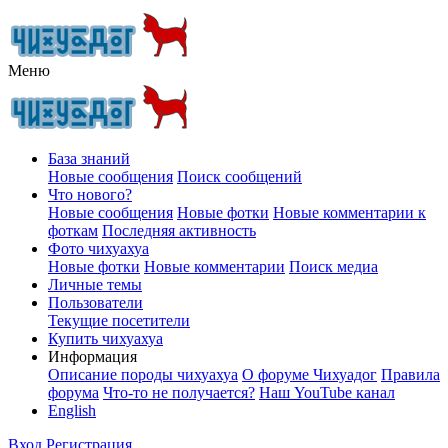
Меню
База знаний
Новые сообщения
Поиск сообщений
Что нового?
Новые сообщения
Новые фотки
Новые комментарии к
фоткам
Последняя активность
Фото чихуахуа
Новые фотки
Новые комментарии
Поиск медиа
Личные темы
Пользователи
Текущие посетители
Купить чихуахуа
Информация
Описание породы чихуахуа
О форуме Чихуадог
Правила
форума
Что-то не получается?
Наш YouTube канал
English
Вход
Регистрация