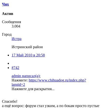
Чих
Актив
Сообщения
3.004
Город
Истра
Истринский район
17 Май 2010 в 20:58
#742
admin написал(а):
Нажмите:
https://www.chihuadog.ru/index.php?
langid=2
Нажмите для раскрытия...
Спасибо!
а ещё вопрос: форум стал узким, а по бокам просто пустые