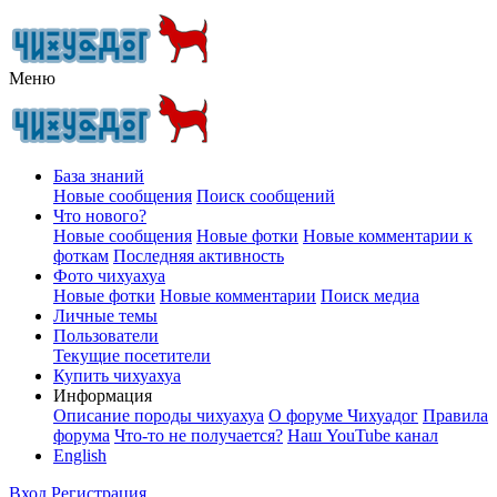
Меню
База знаний
Новые сообщения
Поиск сообщений
Что нового?
Новые сообщения
Новые фотки
Новые комментарии к
фоткам
Последняя активность
Фото чихуахуа
Новые фотки
Новые комментарии
Поиск медиа
Личные темы
Пользователи
Текущие посетители
Купить чихуахуа
Информация
Описание породы чихуахуа
О форуме Чихуадог
Правила
форума
Что-то не получается?
Наш YouTube канал
English
Вход
Регистрация