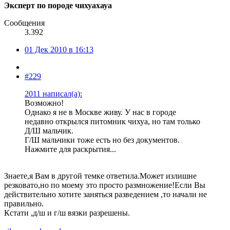
Эксперт по породе чихуахауа
Сообщения
3.392
01 Дек 2010 в 16:13
#229
2011 написал(а):
Возможно!
Однако я не в Москве живу. У нас в городе
недавно открылся питомник чихуа, но там только
Д/Ш мальчик.
Г/Ш мальчики тоже есть но без документов.
Нажмите для раскрытия...
Знаете,я Вам в другой темке ответила.Может излишне
резковато,но по моему это просто размножение!Если Вы
действительно хотите заняться разведением ,то начали не
правильно.
Кстати ,д/ш и г/ш вязки разрешены.