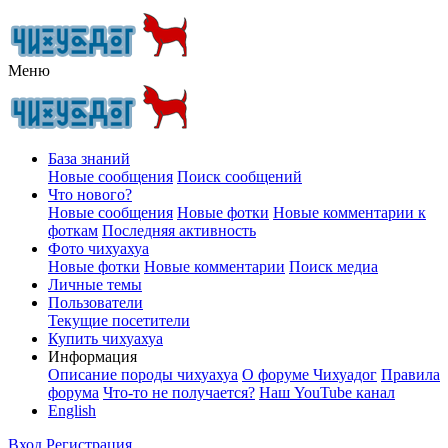
Меню
База знаний
Новые сообщения
Поиск сообщений
Что нового?
Новые сообщения
Новые фотки
Новые комментарии к
фоткам
Последняя активность
Фото чихуахуа
Новые фотки
Новые комментарии
Поиск медиа
Личные темы
Пользователи
Текущие посетители
Купить чихуахуа
Информация
Описание породы чихуахуа
О форуме Чихуадог
Правила
форума
Что-то не получается?
Наш YouTube канал
English
Вход
Регистрация