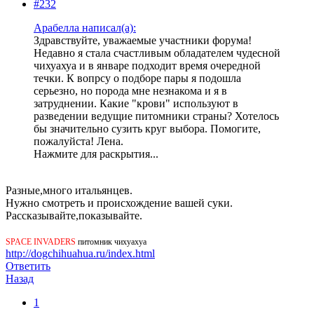
#232
Арабелла написал(а):
Здравствуйте, уважаемые участники форума!
Недавно я стала счастливым обладателем чудесной
чихуахуа и в январе подходит время очередной
течки. К вопрсу о подборе пары я подошла
серьезно, но порода мне незнакома и я в
затруднении. Какие "крови" используют в
разведении ведущие питомники страны? Хотелось
бы значительно сузить круг выбора. Помогите,
пожалуйста! Лена.
Нажмите для раскрытия...
Разные,много итальянцев.
Нужно смотреть и происхождение вашей суки.
Рассказывайте,показывайте.
SPACE INVADERS
питомник чихуахуа
http://dogchihuahua.ru/index.html
Ответить
Назад
1