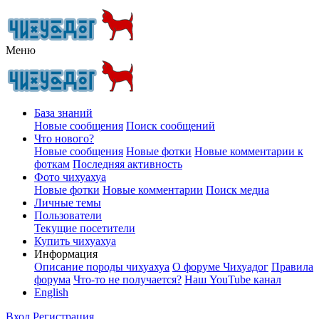
Меню
База знаний
Новые сообщения
Поиск сообщений
Что нового?
Новые сообщения
Новые фотки
Новые комментарии к
фоткам
Последняя активность
Фото чихуахуа
Новые фотки
Новые комментарии
Поиск медиа
Личные темы
Пользователи
Текущие посетители
Купить чихуахуа
Информация
Описание породы чихуахуа
О форуме Чихуадог
Правила
форума
Что-то не получается?
Наш YouTube канал
English
Вход
Регистрация