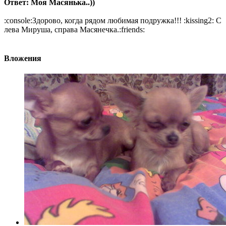
Ответ: Моя Масянька..))
:console:Здорово, когда рядом любимая подружка!!! :kissing2: С
лева Мируша, справа Масянечка.:friends:
Вложения