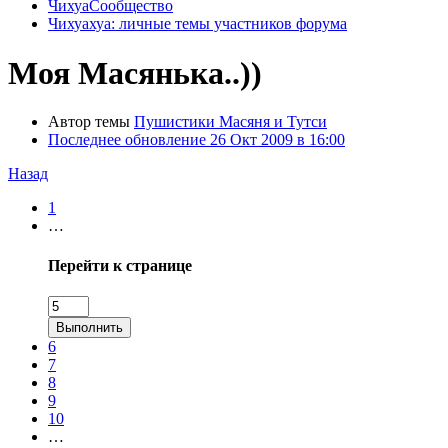
ЧихуаСообщество
Чихуахуа: личные темы участников форума
Моя Масянька..))
Автор темы
Пушистики Масяня и Тутси
Последнее обновление
26 Окт 2009 в 16:00
Назад
1
…
Перейти к странице
Выполнить
6
7
8
9
10
…