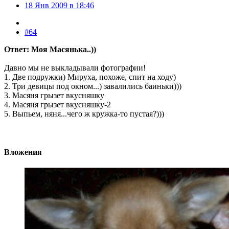
18 Янв 2009 в 18:46
#64
Ответ: Моя Масянька..))
Давно мы не выкладывали фотографии!
1. Две подружки) Мируха, похоже, спит на ходу)
2. Три девицы под окном...) завалились баиньки)))
3. Масяня грызет вкусняшку
4. Масяня грызет вкусняшку-2
5. Выпьем, няня...чего ж кружка-то пустая?)))
Вложения