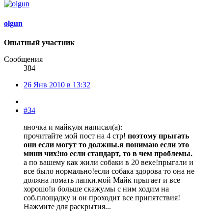
olgun
Опытный участник
Сообщения
384
26 Янв 2010 в 13:32
#34
яночка и майкуля написал(а):
прочитайте мой пост на 4 стр!
поэтому прыгать
они если могут то должны.я понимаю если это
мини чих!но если стандарт, то в чем проблемы.
а по вашему как жили собаки в 20 веке!прыгали и
все было нормально!если собака здорова то она не
должна ломать лапки.мой Майк прыгает и все
хорошо!и больше скажу.мы с ним ходим на
соб.площадку и он проходит все припятствия!
Нажмите для раскрытия...