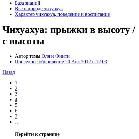
База знаний
Всё о породе чихуахуа
Характер чихуахуа, поведение и воспитание
Чихуахуа: прыжки в высоту /
с высоты
Автор темы
Оля и Финти
Последнее обновление
20 Авг 2012 в 12:03
Назад
1
2
3
4
5
6
7
…
Перейти к странице