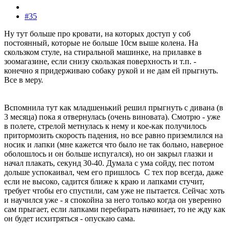
#35
Ну тут больше про кровати, на которых доступ у соб
постоянный, которые не больше 10см выше колена. На
скользком стуле, на стиральной машинке, на прилавке в
зоомагазине, если снизу скользкая поверхность и т.п. -
конечно я придерживаю собаку рукой и не дам ей прыгнуть.
Все в меру.
Вспомнила тут как младшенький решил прыгнуть с дивана (в
3 месяца) пока я отвернулась (очень виновата). Смотрю - уже
в полете, стрелой метнулась к нему и кое-как получилось
притормозить скорость падения, но все равно приземлился на
носик и лапки (мне кажется что было не так больно, наверное
оболошлось и он больше испугался), но он закрыл глазки и
начал плакать, секунд 30-40. Думала с ума сойду, пес потом
дольше успокаивал, чем его пришлось
С тех пор всегда, даже
если не высоко, садится ближе к краю и лапками стучит,
требует чтобы его спустили, сам уже не пытается. Сейчас хоть
и научился уже - я спокойна за него только когда он уверенно
сам прыгает, если лапками перебирать начинает, то не жду как
он будет исхитряться - опускаю сама.