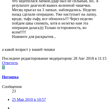
что зацепилася лапкой,удар был не сильный, но.. в
результате диагноз6 вывих коленной чашечки.
Месяц прыгал на 3 лапках. наблюдались. Неделю
назад сделали операцию. Уже наступает на лапку,
вроде, тьфу-тьфу, все обошлось!!! Через неделю
пойдем швы снимать, хотя и нелегко нам эта
операция далась))) Только осторожность, во
всем!!!!!
Нажмите для раскрытия...
а какой возраст у вашей чишки
Последнее редактирование модератором:
28 Авг 2018 в 11:15
Ответить
Н
Наташка
Сообщения
23
25 Мар 2010 в 10:57