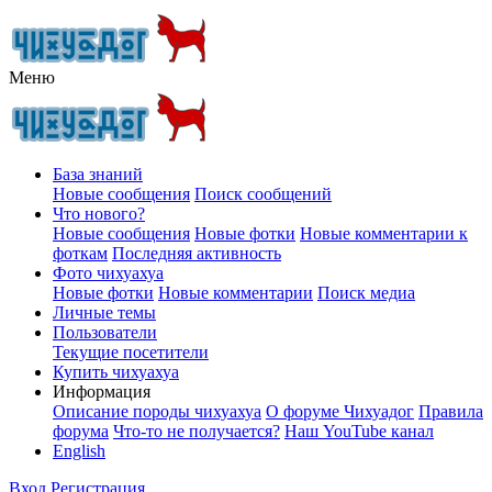
Меню
База знаний
Новые сообщения
Поиск сообщений
Что нового?
Новые сообщения
Новые фотки
Новые комментарии к
фоткам
Последняя активность
Фото чихуахуа
Новые фотки
Новые комментарии
Поиск медиа
Личные темы
Пользователи
Текущие посетители
Купить чихуахуа
Информация
Описание породы чихуахуа
О форуме Чихуадог
Правила
форума
Что-то не получается?
Наш YouTube канал
English
Вход
Регистрация