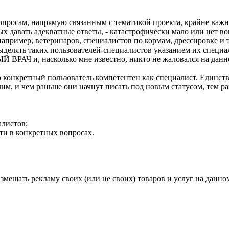
опросам, напрямую связанным с тематикой проекта, крайне важно
 давать адекватные ответы, - катастрофически мало или нет вов
апример, ветеринаров, специалистов по кормам, дрессировке и т
ыделять таких пользователей-специалистов указанием их специа
РАЧ и, насколько мне известно, никто не жаловался на данное
о конкретный пользователь компетентен как специалист. Единств
им, и чем раньше они начнут писать под новым статусом, тем р
алистов;
сти в конкретных вопросах.
мещать рекламу своих (или не своих) товаров и услуг на данном