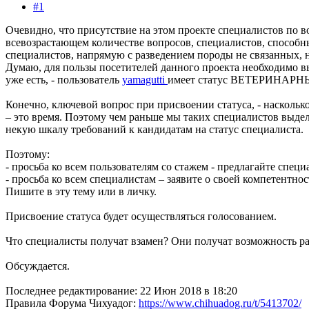
#1
Очевидно, что присутствие на этом проекте специалистов по в
всевозрастающем количестве вопросов, специалистов, способных
специалистов, напрямую с разведением породы не связанных, н
Думаю, для пользы посетителей данного проекта необходимо в
уже есть, - пользователь
yamagutti
имеет статус ВЕТЕРИНАРНЫЙ В
Конечно, ключевой вопрос при присвоении статуса, - наскольк
– это время. Поэтому чем раньше мы таких специалистов выдел
некую шкалу требований к кандидатам на статус специалиста.
Поэтому:
- просьба ко всем пользователям со стажем - предлагайте специ
- просьба ко всем специалистам – заявите о своей компетентно
Пишите в эту тему или в личку.
Присвоение статуса будет осуществляться голосованием.
Что специалисты получат взамен? Они получат возможность раз
Обсуждается.
Последнее редактирование:
22 Июн 2018 в 18:20
Правила Форума Чихуадог:
https://www.chihuadog.ru/t/5413702/