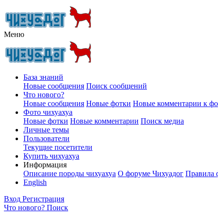
Меню
База знаний
Новые сообщения
Поиск сообщений
Что нового?
Новые сообщения
Новые фотки
Новые комментарии к ф
Фото чихуахуа
Новые фотки
Новые комментарии
Поиск медиа
Личные темы
Пользователи
Текущие посетители
Купить чихуахуа
Информация
Описание породы чихуахуа
О форуме Чихуадог
Правила 
English
Вход
Регистрация
Что нового?
Поиск