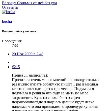
Её зовут Соня-мы от неё без ума
Ответить
kosha
Выдающийся участник
Сообщения
733
20 Ноя 2009 в 2:48
#215
Ирина Л. написал(а):
Прочитала очень много мнений по поводу сколько
раз нужно купать собаку,кто пишет 1 раз в месяц,а
кто то пишет один раз в три месяца. Подумала я
подумала и решила что буду её мыть по мере
загрязнения. Купаться пока боиться,фен
недолюбливает,но я надеюсь дальше будет легче
надеемся что она привыкнет к процедуре купания
и расчёсывания. А вот с чисткой зубов