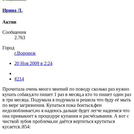
Ирина Л.
Актив
Сообщения
2.763
Город
г.Воронеж
20 Ноя 2009 в 2:24
#214
Прочитала очень много мнений по поводу сколько раз нужно
купать собаку,кто пишет 1 раз в месяц,а кто то пишет один раз
в три месяца. Подумала я подумала и решила что буду её мыть
по мере загрязнения. Купаться пока боиться,фен
недолюбливает,но я надеюсь дальше будет легче надеемся что
она привыкнет к процедуре купания и расчёсывания. А вот с
чисткой зубов проблема,не даётся вертиться крутиться
кусается.:854: