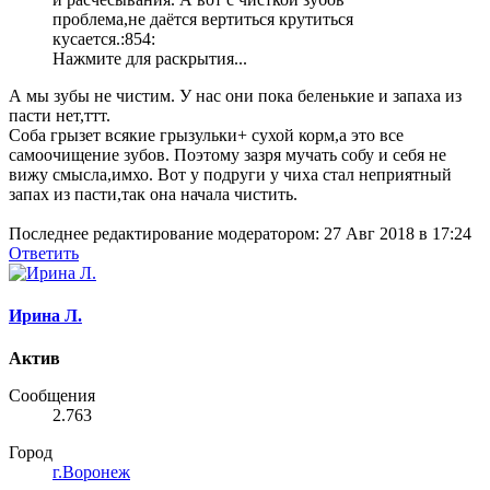
проблема,не даётся вертиться крутиться
кусается.:854:
Нажмите для раскрытия...
А мы зубы не чистим. У нас они пока беленькие и запаха из
пасти нет,ттт.
Соба грызет всякие грызульки+ сухой корм,а это все
самоочищение зубов. Поэтому зазря мучать собу и себя не
вижу смысла,имхо. Вот у подруги у чиха стал неприятный
запах из пасти,так она начала чистить.
Последнее редактирование модератором:
27 Авг 2018 в 17:24
Ответить
Ирина Л.
Актив
Сообщения
2.763
Город
г.Воронеж