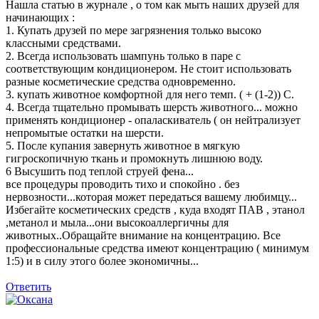
Нашла статью в журнале , о том как мыть наших друзей для
начинающих :
1. Купать друзей по мере загрязнения только высоко
классными средствами.
2. Всегда использовать шампунь только в паре с
соответствующим кондиционером. Не стоит использовать
разные косметические средства одновременно.
3. купать животное комфортной для него темп. ( + (1-2)) С.
4. Всегда тщательно промывать шерсть животного... можно
применять кондиционер - опаласкиватель ( он нейтрализует
непромытые остатки на шерсти.
5. После купания завернуть животное в мягкую
гигроскопичную ткань и промокнуть лишнюю воду.
6 Высушить под теплой струей фена...
все процедуры проводить тихо и спокойно . без
нервозности...которая может передаться вашему любимцу...
Избегайте косметических средств , куда входят ПАВ , этанол
,метанол и мыла...они высокоаллергичны для
животных..Обращайте внимание на концентрацию. Все
профессиональные средства имеют концентрацию ( минимум
1:5) и в силу этого более экономичны...
Ответить