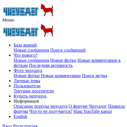
Меню
База знаний
Новые сообщения
Поиск сообщений
Что нового?
Новые сообщения
Новые фотки
Новые комментарии к
фоткам
Последняя активность
Фото чихуахуа
Новые фотки
Новые комментарии
Поиск медиа
Личные темы
Пользователи
Текущие посетители
Купить чихуахуа
Информация
Описание породы чихуахуа
О форуме Чихуадог
Правила
форума
Что-то не получается?
Наш YouTube канал
English
Вход
Регистрация