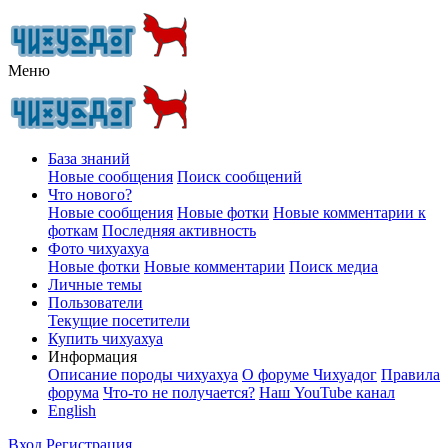
Меню
База знаний
Новые сообщения
Поиск сообщений
Что нового?
Новые сообщения
Новые фотки
Новые комментарии к
фоткам
Последняя активность
Фото чихуахуа
Новые фотки
Новые комментарии
Поиск медиа
Личные темы
Пользователи
Текущие посетители
Купить чихуахуа
Информация
Описание породы чихуахуа
О форуме Чихуадог
Правила
форума
Что-то не получается?
Наш YouTube канал
English
Вход
Регистрация