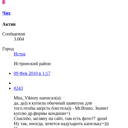
Ч
Чих
Актив
Сообщения
3.004
Город
Истра
Истринский район
09 Фев 2010 в 1:17
#243
Miss_Viktory написал(а):
да, да)) я купила обычный шампунь для
того,чтобы шерсть блестела)) - Mr.Bruno. Значит
куплю др.фирмы кондишн=)
Спасибо, загляну на сайт, там есть фото?? :good
Ну так, иногда, хочется надухарить капельку=)))