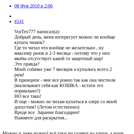
08 Фев 2010 в 2:06
#241
VorTex777 написал(а):
Добрый день, меня интересует можно ли вообще
купать чишек?
Где то читал что вообще не желательно , ну
максиму разок в 2-3 месяца - потому что у них
якобы отсутствует какой то защитный шар!
Это правда?
Моей собачке уже 7 месяцев а купались всего 2
раза!
В принципе - мне все ровно так как она чистюля
(вылизывает себя как КОШКА - кстати это
нормально?)
НО все таки!
И еще - можно ли чихам купаться в озере со мной
допустим? (Летом естественно)
Вроде все
Зарание благодарен!
Нажмите для раскрытия...
Можно и даже нужно! всё таки чи гуляют на улице, а чаще