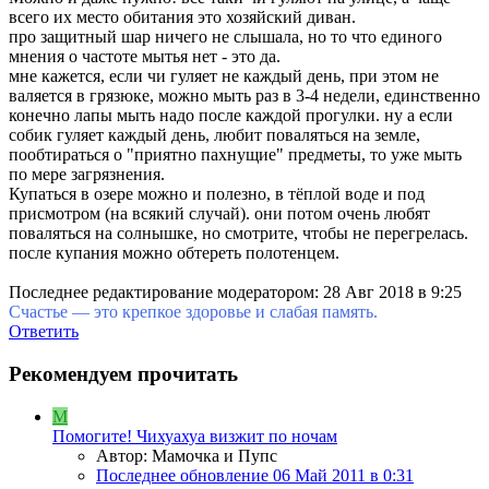
всего их место обитания это хозяйский диван.
про защитный шар ничего не слышала, но то что единого
мнения о частоте мытья нет - это да.
мне кажется, если чи гуляет не каждый день, при этом не
валяется в грязюке, можно мыть раз в 3-4 недели, единственно
конечно лапы мыть надо после каждой прогулки. ну а если
собик гуляет каждый день, любит поваляться на земле,
пообтираться о "приятно пахнущие" предметы, то уже мыть
по мере загрязнения.
Купаться в озере можно и полезно, в тёплой воде и под
присмотром (на всякий случай). они потом очень любят
поваляться на солнышке, но смотрите, чтобы не перегрелась.
после купания можно обтереть полотенцем.
Последнее редактирование модератором:
28 Авг 2018 в 9:25
Счастье — это крепкое здоровье и слабая память.
Ответить
Рекомендуем прочитать
М
Помогите! Чихуахуа визжит по ночам
Автор: Мамочка и Пупс
Последнее обновление
06 Май 2011 в 0:31