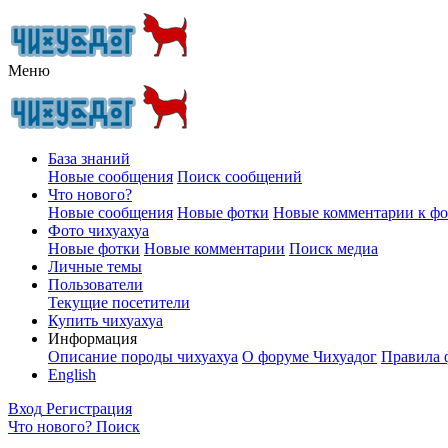
Меню
База знаний
Новые сообщения
Поиск сообщений
Что нового?
Новые сообщения
Новые фотки
Новые комментарии к ф
Фото чихуахуа
Новые фотки
Новые комментарии
Поиск медиа
Личные темы
Пользователи
Текущие посетители
Купить чихуахуа
Информация
Описание породы чихуахуа
О форуме Чихуадог
Правила 
English
Вход
Регистрация
Что нового?
Поиск