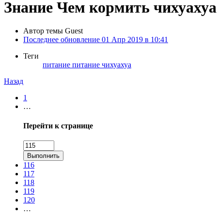
Знание
Чем кормить чихуахуа
Автор темы
Guest
Последнее обновление
01 Апр 2019 в 10:41
Теги
питание
питание чихуахуа
Назад
1
…
Перейти к странице
Выполнить
116
117
118
119
120
…