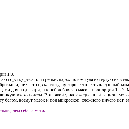
ии 1:3.
идаю горстку риса или гречки, варю, потом туда натертую на ме
рокколи, не часто цв.капусту, ну короче что есть на данный мом
ами дня на два-три, и к ней добавляю мясо в пропорции 1 к 3. М
шинкую мяско ножом. Вот такой у нас ежедневный рацион, молочк
ету бегом, возмут мазок и под микроскоп, сложного ничего нет, з
льше, чем себя самого.