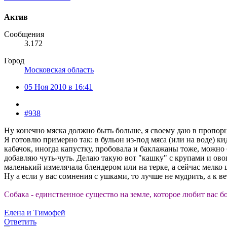
Актив
Сообщения
3.172
Город
Московская область
05 Ноя 2010 в 16:41
#938
Ну конечно мяска должно быть больше, я своему даю в пропорц
Я готовлю примерно так: в бульон из-под мяса (или на воде) к
кабачок, иногда капустку, пробовала и баклажаны тоже, можно б
добавляю чуть-чуть. Делаю такую вот "кашку" с крупами и овощ
маленький измелячала блендером или на терке, а сейчас мелко 
Ну а если у вас сомнения с ушками, то лучше не мудрить, а к в
Собака - единственное существо на земле, которое любит вас бо
Елена и Тимофей
Ответить