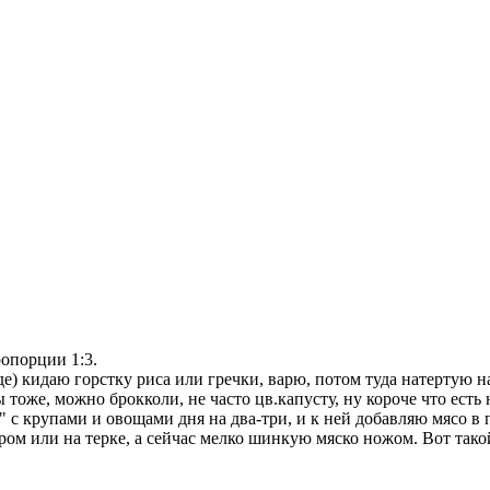
ропорции 1:3.
оде) кидаю горстку риса или гречки, варю, потом туда натертую
ы тоже, можно брокколи, не часто цв.капусту, ну короче что есть
 с крупами и овощами дня на два-три, и к ней добавляю мясо в 
ром или на терке, а сейчас мелко шинкую мяско ножом. Вот тако