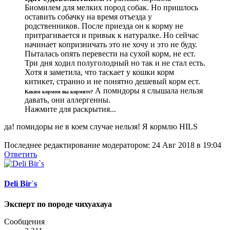
Биомилем для мелких пород собак. Но пришлось
оставить собачку на время отъезда у
родственников. После приезда он к корму не
притрагивается и привык к натуралке. Но сейчас
начинает копризничать это не хочу и это не буду.
Пыталась опять перевести на сухой корм, не ест.
Три дня ходил полуголодный но так и не стал есть.
Хотя я заметила, что таскает у кошки корм
китикет, странно и не понятно дешевый корм ест.
А помидоры я слышала нельзя
Каким кормом вы кормите?
давать, они аллергенны.
Нажмите для раскрытия...
да! помидоры не в коем случае нельзя! Я кормлю HILS
Последнее редактирование модератором:
24 Авг 2018 в 19:04
Ответить
Deli Bir`s
Эксперт по породе чихуахауа
Сообщения