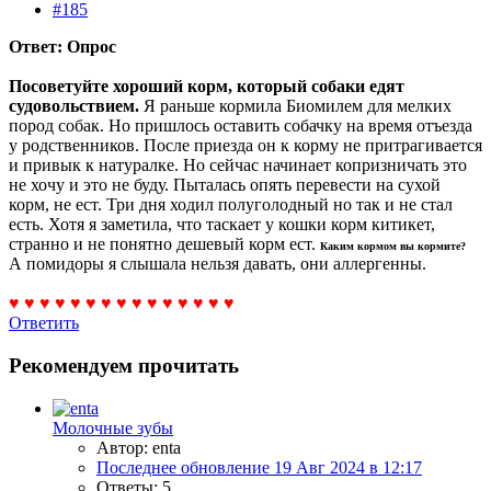
#185
Ответ: Опрос
Посоветуйте хороший корм, который собаки едят
судовольствием.
Я раньше кормила Биомилем для мелких
пород собак. Но пришлось оставить собачку на время отъезда
у родственников. После приезда он к корму не притрагивается
и привык к натуралке. Но сейчас начинает копризничать это
не хочу и это не буду. Пыталась опять перевести на сухой
корм, не ест. Три дня ходил полуголодный но так и не стал
есть. Хотя я заметила, что таскает у кошки корм китикет,
странно и не понятно дешевый корм ест.
Каким кормом вы кормите?
А помидоры я слышала нельзя давать, они аллергенны.
♥ ♥ ♥ ♥ ♥ ♥ ♥ ♥ ♥ ♥ ♥ ♥ ♥ ♥ ♥
Ответить
Рекомендуем прочитать
Молочные зубы
Автор: enta
Последнее обновление
19 Авг 2024 в 12:17
Ответы: 5