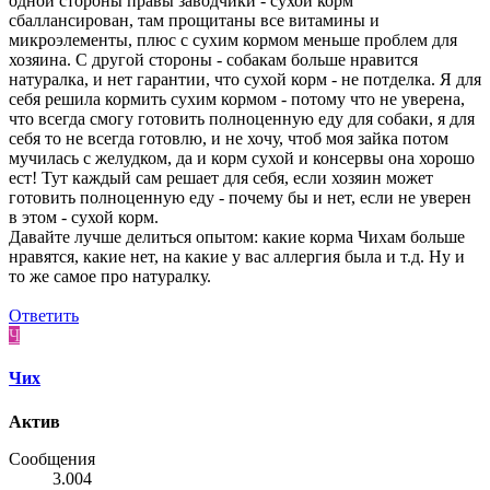
одной стороны правы заводчики - сухой корм
сбаллансирован, там прощитаны все витамины и
микроэлементы, плюс с сухим кормом меньше проблем для
хозяина. С другой стороны - собакам больше нравится
натуралка, и нет гарантии, что сухой корм - не потделка. Я для
себя решила кормить сухим кормом - потому что не уверена,
что всегда смогу готовить полноценную еду для собаки, я для
себя то не всегда готовлю, и не хочу, чтоб моя зайка потом
мучилась с желудком, да и корм сухой и консервы она хорошо
ест! Тут каждый сам решает для себя, если хозяин может
готовить полноценную еду - почему бы и нет, если не уверен
в этом - сухой корм.
Давайте лучше делиться опытом: какие корма Чихам больше
нравятся, какие нет, на какие у вас аллергия была и т.д. Ну и
то же самое про натуралку.
Ответить
Ч
Чих
Актив
Сообщения
3.004