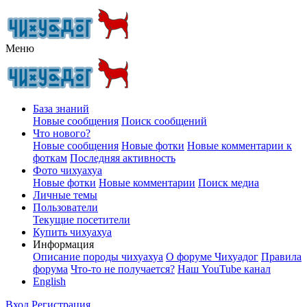
Меню
База знаний
Новые сообщения
Поиск сообщений
Что нового?
Новые сообщения
Новые фотки
Новые комментарии к
фоткам
Последняя активность
Фото чихуахуа
Новые фотки
Новые комментарии
Поиск медиа
Личные темы
Пользователи
Текущие посетители
Купить чихуахуа
Информация
Описание породы чихуахуа
О форуме Чихуадог
Правила
форума
Что-то не получается?
Наш YouTube канал
English
Вход
Регистрация