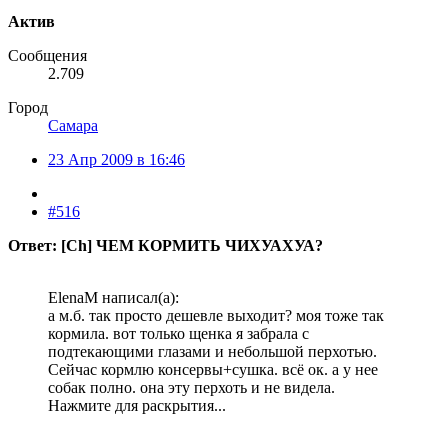
Актив
Сообщения
2.709
Город
Самара
23 Апр 2009 в 16:46
#516
Ответ: [Ch] ЧЕМ КОРМИТЬ ЧИХУАХУА?
ElenaM написал(а):
а м.б. так просто дешевле выходит? моя тоже так
кормила. вот только щенка я забрала с
подтекающими глазами и небольшой перхотью.
Сейчас кормлю консервы+сушка. всё ок. а у нее
собак полно. она эту перхоть и не видела.
Нажмите для раскрытия...