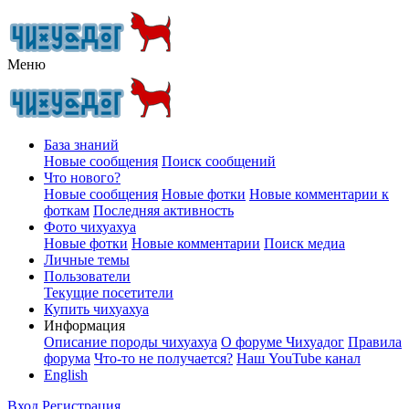
Меню
База знаний
Новые сообщения
Поиск сообщений
Что нового?
Новые сообщения
Новые фотки
Новые комментарии к
фоткам
Последняя активность
Фото чихуахуа
Новые фотки
Новые комментарии
Поиск медиа
Личные темы
Пользователи
Текущие посетители
Купить чихуахуа
Информация
Описание породы чихуахуа
О форуме Чихуадог
Правила
форума
Что-то не получается?
Наш YouTube канал
English
Вход
Регистрация