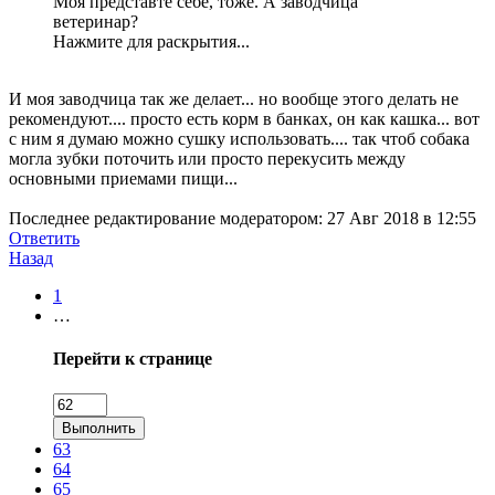
Моя представте себе, тоже. А заводчица
ветеринар?
Нажмите для раскрытия...
И моя заводчица так же делает... но вообще этого делать не
рекомендуют.... просто есть корм в банках, он как кашка... вот
с ним я думаю можно сушку использовать.... так чтоб собака
могла зубки поточить или просто перекусить между
основными приемами пищи...
Последнее редактирование модератором:
27 Авг 2018 в 12:55
Ответить
Назад
1
…
Перейти к странице
Выполнить
63
64
65