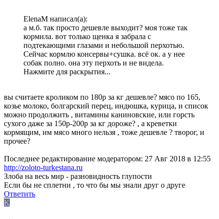
ElenaM написал(а):
а м.б. так просто дешевле выходит? моя тоже так
кормила. вот только щенка я забрала с
подтекающими глазами и небольшой перхотью.
Сейчас кормлю консервы+сушка. всё ок. а у нее
собак полно. она эту перхоть и не видела.
Нажмите для раскрытия...
вы считаете кроликом по 180р за кг дешевле? мясо по 165,
козье молоко, болгарский перец, индюшка, курица, и список
можно продолжить , витамины каниновские, или горсть
сухого даже за 150р-200р за кг дороже? , а креветки
кормящим, им мясо много нельзя , тоже дешевле ? творог, и
прочее?
Последнее редактирование модератором:
27 Авг 2018 в 12:55
http://zoloto-turkestana.ru
Злоба на весь мир - разновидность глупости
Если бы не сплетни , то что бы мы знали друг о друге
Ответить
K