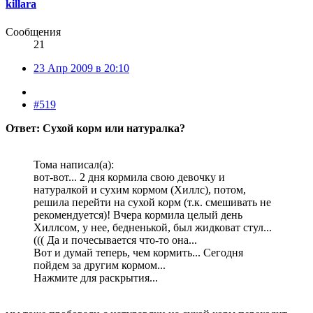
killara
Сообщения
21
23 Апр 2009 в 20:10
#519
Ответ: Сухой корм или натуралка?
Тома написал(а):
вот-вот... 2 дня кормила свою девочку и
натуралкой и сухим кормом (Хиллс), потом,
решила перейти на сухой корм (т.к. смешивать не
рекомендуется)! Вчера кормила целый день
Хиллсом, у нее, бедненькой, был жидковат стул...
((( Да и почесывается что-то она...
Вот и думай теперь, чем кормить... Сегодня
пойдем за другим кормом...
Нажмите для раскрытия...