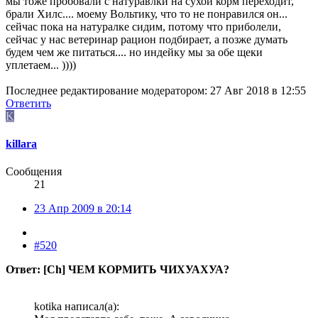
мы тоже пробовали с натуравлки на сухой корм переходит,
брали Хилс.... моему Вольтику, что то не понравился он...
сейчас пока на натуралке сидим, потому что приболели,
сейчас у нас ветеринар рацион подбирает, а позже думать
будем чем же питаться.... но индейку мы за обе щеки
уплетаем... ))))
Последнее редактирование модератором:
27 Авг 2018 в 12:55
Ответить
K
killara
Сообщения
21
23 Апр 2009 в 20:14
#520
Ответ: [Ch] ЧЕМ КОРМИТЬ ЧИХУАХУА?
kotika написал(а):