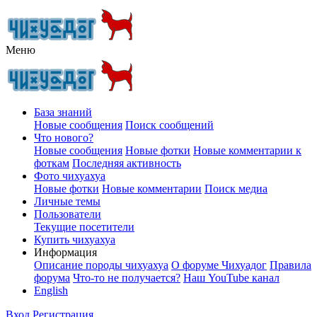
Меню
База знаний
Новые сообщения
Поиск сообщений
Что нового?
Новые сообщения
Новые фотки
Новые комментарии к
фоткам
Последняя активность
Фото чихуахуа
Новые фотки
Новые комментарии
Поиск медиа
Личные темы
Пользователи
Текущие посетители
Купить чихуахуа
Информация
Описание породы чихуахуа
О форуме Чихуадог
Правила
форума
Что-то не получается?
Наш YouTube канал
English
Вход
Регистрация