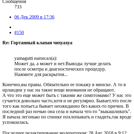
Сообщения
733
06 Дек 2009 в 17:36
#150
Re: Гортанный клапан чихуахуа
yamagutti написал(а):
Может да, а может и нет.Выводы лучше делать
после осмотра и диагностических процедур.
Нажмите для раскрытия...
Конечно,вы правы. Обязательно ее покажу в минске. А то в
ирландии у нас на такие вещи внимания не обращают.
А что это еще может быть с такими же симптомами? У нас это
сучается довольно часто,хотя и не регулярно. Бывает,что после
того как попьет,а бывает неожиданно без каких-то причин. В
последний раз ночью она села и начала что-то "выкашливать".
Я начала легонько по спинке похлопывать и гладить,так вроде
успокоилась.
Последнее редактирование модератором:
28 Авг 2018 в 9:12