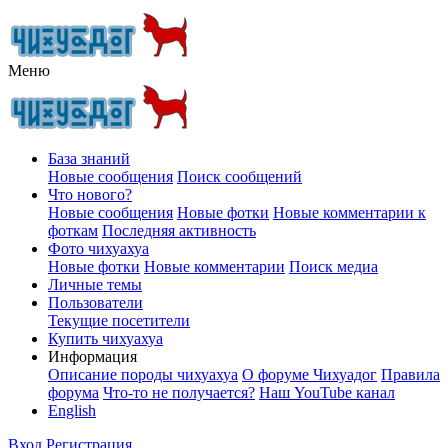
Меню
База знаний
Новые сообщения
Поиск сообщений
Что нового?
Новые сообщения
Новые фотки
Новые комментарии к
фоткам
Последняя активность
Фото чихуахуа
Новые фотки
Новые комментарии
Поиск медиа
Личные темы
Пользователи
Текущие посетители
Купить чихуахуа
Информация
Описание породы чихуахуа
О форуме Чихуадог
Правила
форума
Что-то не получается?
Наш YouTube канал
English
Вход
Регистрация