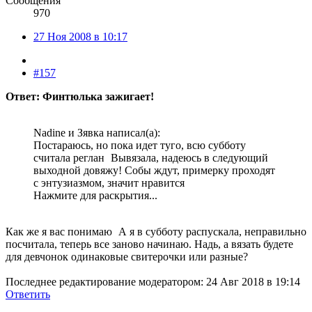
Сообщения
970
27 Ноя 2008 в 10:17
#157
Ответ: Финтюлька зажигает!
Nadine и Зявка написал(а):
Постараюсь, но пока идет туго, всю субботу
считала реглан
Вывязала, надеюсь в следующий
выходной довяжу! Собы ждут, примерку проходят
с энтузиазмом, значит нравится
Нажмите для раскрытия...
Как же я вас понимаю
А я в субботу распускала, неправильно
посчитала, теперь все заново начинаю. Надь, а вязать будете
для девчонок одинаковые свитерочки или разные?
Последнее редактирование модератором:
24 Авг 2018 в 19:14
Ответить