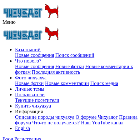
Меню
База знаний
Новые сообщения
Поиск сообщений
Что нового?
Новые сообщения
Новые фотки
Новые комментарии к
фоткам
Последняя активность
Фото чихуахуа
Новые фотки
Новые комментарии
Поиск медиа
Личные темы
Пользователи
Текущие посетители
Купить чихуахуа
Информация
Описание породы чихуахуа
О форуме Чихуадог
Правила
форума
Что-то не получается?
Наш YouTube канал
English
Вход
Регистрация