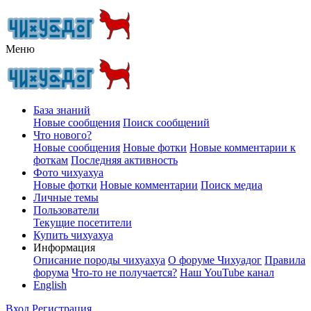
Меню
База знаний
Новые сообщения
Поиск сообщений
Что нового?
Новые сообщения
Новые фотки
Новые комментарии к
фоткам
Последняя активность
Фото чихуахуа
Новые фотки
Новые комментарии
Поиск медиа
Личные темы
Пользователи
Текущие посетители
Купить чихуахуа
Информация
Описание породы чихуахуа
О форуме Чихуадог
Правила
форума
Что-то не получается?
Наш YouTube канал
English
Вход
Регистрация