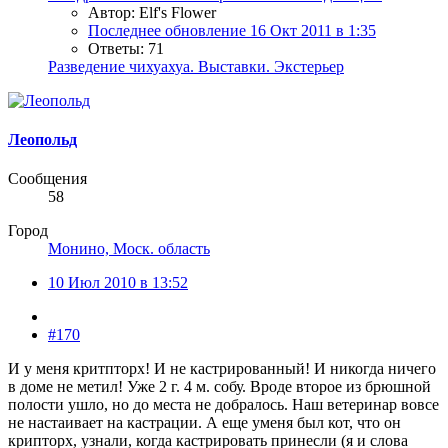
Автор: Elf's Flower
Последнее обновление
16 Окт 2011 в 1:35
Ответы: 71
Разведение чихуахуа. Выставки. Экстерьер
Леопольд
Сообщения
58
Город
Монино, Моск. область
10 Июл 2010 в 13:52
#170
И у меня критпторх! И не кастрированный! И никогда ничего
в доме не метил! Уже 2 г. 4 м. собу. Вроде второе из брюшной
полости ушло, но до места не добралось. Наш ветеринар вовсе
не настаивает на кастрации. А еще уменя был кот, что он
крипторх, узнали, когда кастрировать принесли (я и слова