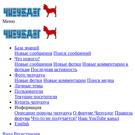
Меню
База знаний
Новые сообщения
Поиск сообщений
Что нового?
Новые сообщения
Новые фотки
Новые комментарии к
фоткам
Последняя активность
Фото чихуахуа
Новые фотки
Новые комментарии
Поиск медиа
Личные темы
Пользователи
Текущие посетители
Купить чихуахуа
Информация
Описание породы чихуахуа
О форуме Чихуадог
Правила
форума
Что-то не получается?
Наш YouTube канал
English
Вход
Регистрация