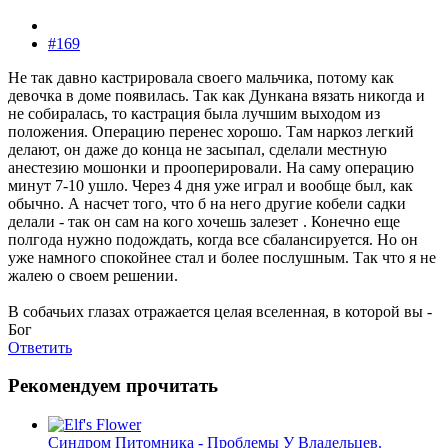
#169
Не так давно кастрировала своего мальчика, потому как
девочка в доме появилась. Так как Дункана вязать никогда и
не собиралась, то кастрация была лучшим выходом из
положения. Операцию перенес хорошо. Там наркоз легкий
делают, он даже до конца не засыпал, сделали местную
анестезию мошонки и прооперировали. На саму операцию
минут 7-10 ушло. Через 4 дня уже играл и вообще был, как
обычно. А насчет того, что б на него другие кобели садки
делали - так он сам на кого хочешь залезет
. Конечно еще
полгода нужно подождать, когда все сбалансируется. Но он
уже намного спокойнее стал и более послушным. Так что я не
жалею о своем решении.
В собачьих глазах отражается целая вселенная, в которой вы -
Бог
Ответить
Рекомендуем прочитать
Синдром Питомника - Проблемы У Владельцев.