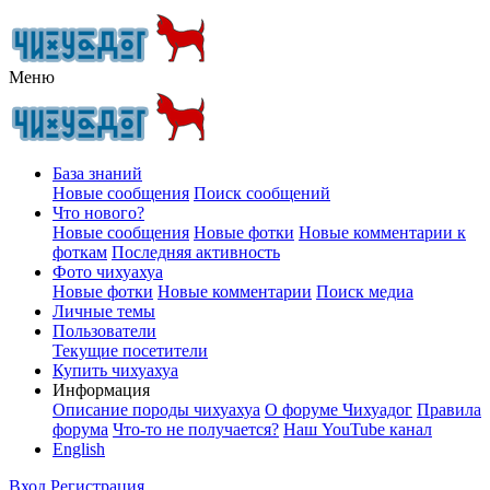
Меню
База знаний
Новые сообщения
Поиск сообщений
Что нового?
Новые сообщения
Новые фотки
Новые комментарии к
фоткам
Последняя активность
Фото чихуахуа
Новые фотки
Новые комментарии
Поиск медиа
Личные темы
Пользователи
Текущие посетители
Купить чихуахуа
Информация
Описание породы чихуахуа
О форуме Чихуадог
Правила
форума
Что-то не получается?
Наш YouTube канал
English
Вход
Регистрация