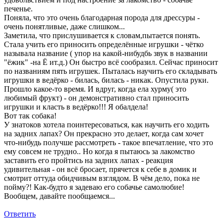
печенье.
Поняла, что это очень благодарная порода для дрессуры -
очень понятливые, даже слишком...
Заметила, что прислушивается к словам,пытается понять.
Стала учить его приносить определённые игрушки - чётко
называла название ( упор на какой-нибудбь звук в названии
"ёжик" -на Ё ит.д.) Он быстро всё сообразил. Сейчас приносит
по названиям пять игрушек. Пыталась научить его складывать
игрушки в ведёрко - билась, билась - никак. Опустила руки.
Прошло какое-то время. И вдруг, когда ела хурму( это
любимый фрукт) - он демонстративно стал приносить
игрушки и класть в ведёрко!!! Я обалдела!
Вот так собака!
У знатоков хотела поинтересоваться, как научить его ходить
на задних лапах? Он прекрасно это делает, когда сам хочет
что-нибудь получше рассмотреть - такое впечатление, что это
ему совсем не трудно.. Но когда я пытаюсь за лакомство
заставить его пройтись на задних лапах - реакция
удивительная - он всё бросает, прячется к себе в домик и
смотрит оттуда обидчивым взглядом. В чём дело, пока не
пойму?! Как-будто я задеваю его собачье самолюбие!
Вообщем, давайте пообщаемся...
Ответить