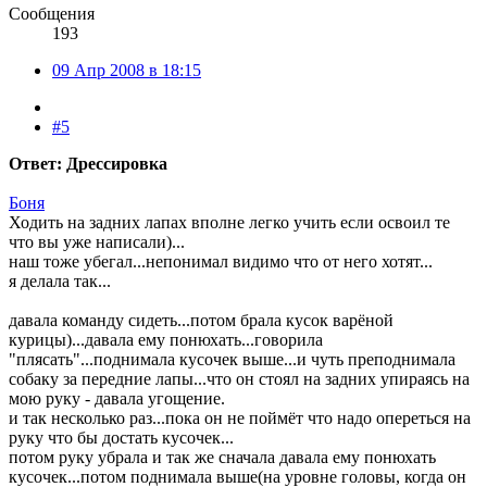
Сообщения
193
09 Апр 2008 в 18:15
#5
Ответ: Дрессировка
Боня
Ходить на задних лапах вполне легко учить если освоил те
что вы уже написали)...
наш тоже убегал...непонимал видимо что от него хотят...
я делала так...
давала команду сидеть...потом брала кусок варёной
курицы)...давала ему понюхать...говорила
"плясать"...поднимала кусочек выше...и чуть преподнимала
собаку за передние лапы...что он стоял на задних упираясь на
мою руку - давала угощение.
и так несколько раз...пока он не поймёт что надо опереться на
руку что бы достать кусочек...
потом руку убрала и так же сначала давала ему понюхать
кусочек...потом поднимала выше(на уровне головы, когда он