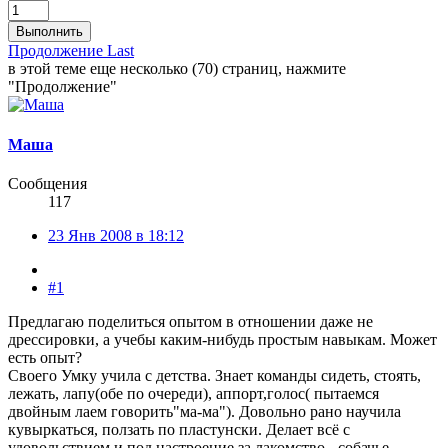
Выполнить
Продолжение
Last
в этой теме еще несколько (70) страниц, нажмите
"Продолжение"
Маша
Сообщения
117
23 Янв 2008 в 18:12
#1
Предлагаю поделиться опытом в отношении даже не
дрессировки, а учебы каким-нибудь простым навыкам. Может
есть опыт?
Своего Умку учила с детства. Знает команды сидеть, стоять,
лежать, лапу(обе по очереди), аппорт,голос( пытаемся
двойным лаем говорить"ма-ма"). Довольно рано научила
кувыркаться, ползать по пластунски. Делает всё с
удовольствием и под настроение за лакомство - собачье