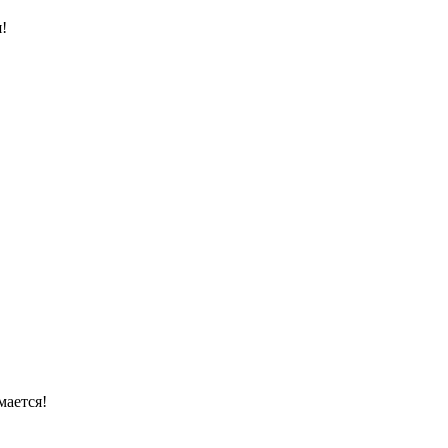
я!
мается!