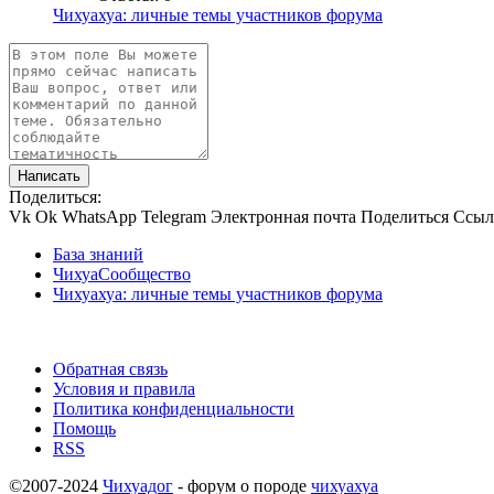
Чихуахуа: личные темы участников форума
Написать
Поделиться:
Vk
Ok
WhatsApp
Telegram
Электронная почта
Поделиться
Ссыл
База знаний
ЧихуаСообщество
Чихуахуа: личные темы участников форума
Обратная связь
Условия и правила
Политика конфиденциальности
Помощь
RSS
©2007-2024
Чихуадог
- форум о породе
чихуахуа