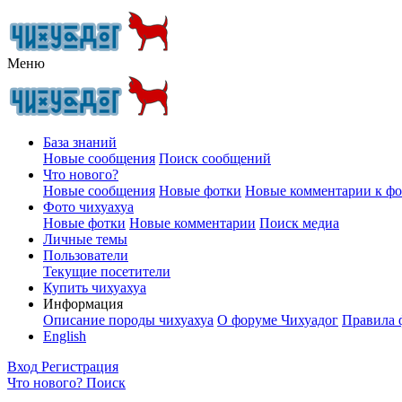
Меню
База знаний
Новые сообщения
Поиск сообщений
Что нового?
Новые сообщения
Новые фотки
Новые комментарии к ф
Фото чихуахуа
Новые фотки
Новые комментарии
Поиск медиа
Личные темы
Пользователи
Текущие посетители
Купить чихуахуа
Информация
Описание породы чихуахуа
О форуме Чихуадог
Правила 
English
Вход
Регистрация
Что нового?
Поиск