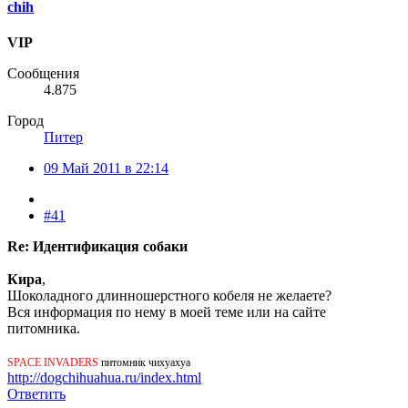
chih
VIP
Сообщения
4.875
Город
Питер
09 Май 2011 в 22:14
#41
Re: Идентификация собаки
Кира
,
Шоколадного длинношерстного кобеля не желаете?
Вся информация по нему в моей теме или на сайте
питомника.
SPACE INVADERS
питомник чихуахуа
http://dogchihuahua.ru/index.html
Ответить