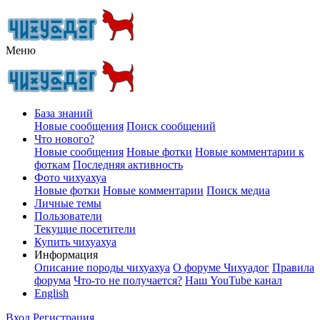
Меню
База знаний
Новые сообщения
Поиск сообщений
Что нового?
Новые сообщения
Новые фотки
Новые комментарии к
фоткам
Последняя активность
Фото чихуахуа
Новые фотки
Новые комментарии
Поиск медиа
Личные темы
Пользователи
Текущие посетители
Купить чихуахуа
Информация
Описание породы чихуахуа
О форуме Чихуадог
Правила
форума
Что-то не получается?
Наш YouTube канал
English
Вход
Регистрация