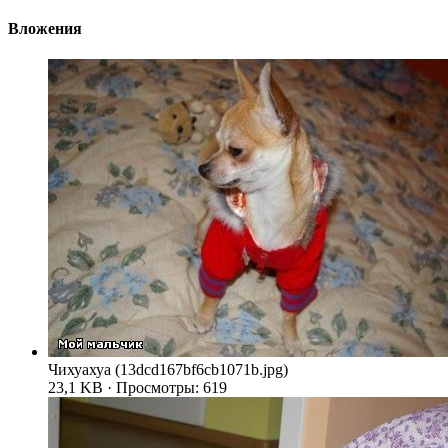
Вложения
Чихуахуа (13dcd167bf6cb1071b.jpg)
23,1 KB · Просмотры: 619