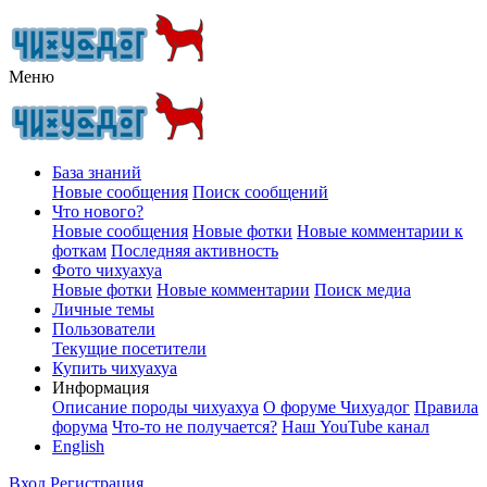
Меню
База знаний
Новые сообщения
Поиск сообщений
Что нового?
Новые сообщения
Новые фотки
Новые комментарии к
фоткам
Последняя активность
Фото чихуахуа
Новые фотки
Новые комментарии
Поиск медиа
Личные темы
Пользователи
Текущие посетители
Купить чихуахуа
Информация
Описание породы чихуахуа
О форуме Чихуадог
Правила
форума
Что-то не получается?
Наш YouTube канал
English
Вход
Регистрация