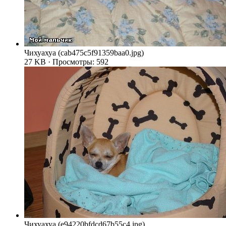
Чихуахуа (cab475c5f91359baa0.jpg)
27 KB · Просмотры: 592
Чихуахуа (e94220bfdcd67b55c4.jpg)