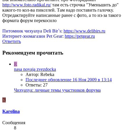
http://www.foto.radikal.ru/
там есть строчка "Уменьшить до"
какого-то кол-ва пикселей. Там надо поставить галочку.
Отредактируйте написанные ранее с фото, а то из-за такого
формата форум перекосило
Питомник чихуахуа Deli Bir`s
:
https://www.delibirs.ru
Интернет-зоомагазин Pet Gear
:
https://petgear.ru
Ответить
Рекомендуем прочитать
R
nasa novaja zvezdocka
Автор: Rebeka
Последнее обновление
16 Ноя 2009 в 13:14
Ответы: 27
Чихуахуа: личные темы участников форума
K
Karolina
Сообщения
8