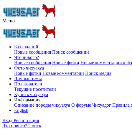
Меню
База знаний
Новые сообщения
Поиск сообщений
Что нового?
Новые сообщения
Новые фотки
Новые комментарии к ф
Фото чихуахуа
Новые фотки
Новые комментарии
Поиск медиа
Личные темы
Пользователи
Текущие посетители
Купить чихуахуа
Информация
Описание породы чихуахуа
О форуме Чихуадог
Правила 
English
Вход
Регистрация
Что нового?
Поиск