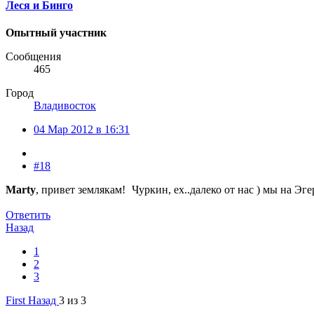
Леся и Бинго
Опытный участник
Сообщения
465
Город
Владивосток
04 Мар 2012 в 16:31
#18
Marty
, привет землякам!
Чуркин, ех..далеко от нас ) мы на Эг
Ответить
Назад
1
2
3
First
Назад
3 из 3