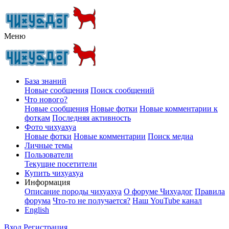
Меню
База знаний
Новые сообщения
Поиск сообщений
Что нового?
Новые сообщения
Новые фотки
Новые комментарии к
фоткам
Последняя активность
Фото чихуахуа
Новые фотки
Новые комментарии
Поиск медиа
Личные темы
Пользователи
Текущие посетители
Купить чихуахуа
Информация
Описание породы чихуахуа
О форуме Чихуадог
Правила
форума
Что-то не получается?
Наш YouTube канал
English
Вход
Регистрация