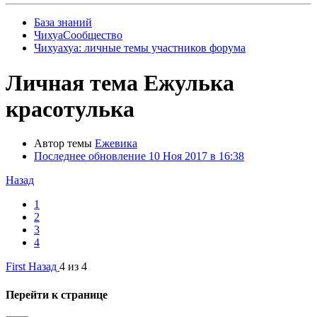
База знаний
ЧихуаСообщество
Чихуахуа: личные темы участников форума
Личная тема
Ежулька
красотулька
Автор темы
Ежевика
Последнее обновление
10 Ноя 2017 в 16:38
Назад
1
2
3
4
First
Назад
4 из 4
Перейти к странице