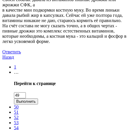
жрожжи СФК, а
в качестве мин подкормки костную муку. Во время линьки
давала рыбий жир в капсулках. Сейчас ей уже полтора года,
витамины никакие не даю, стараюсь кормить её правильно.
На счёт состава не могу сказать точно, а в общих чертах -
пивные дрожжи это комплекс естественных витаминов,
которые необходимы, а костная мука - это кальций и фосфор в
легко усвояемой форме.
Ответить
Назад
1
…
Перейти к странице
Выполнить
50
51
52
53
54