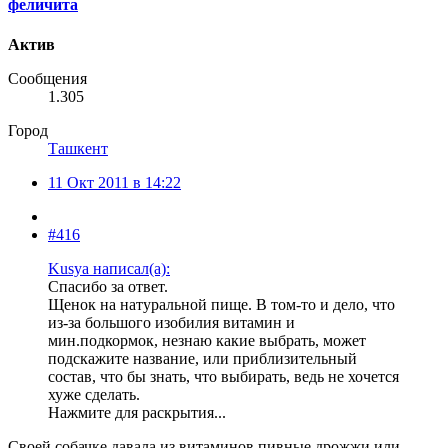
феличита
Актив
Сообщения
1.305
Город
Ташкент
11 Окт 2011 в 14:22
#416
Kusya написал(а):
Спасибо за ответ.
Щенок на натуральной пище. В том-то и дело, что
из-за большого изобилия витамин и
мин.подкормок, незнаю какие выбрать, может
подскажите название, или приблизительный
состав, что бы знать, что выбирать, ведь не хочется
хуже сделать.
Нажмите для раскрытия...
Своей собачке давала из витаминов пивные дрожжи или