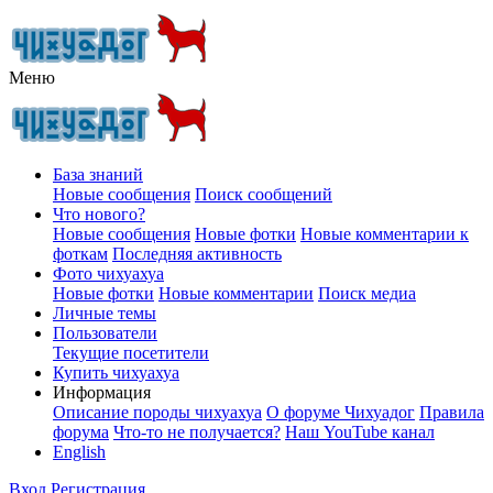
Меню
База знаний
Новые сообщения
Поиск сообщений
Что нового?
Новые сообщения
Новые фотки
Новые комментарии к
фоткам
Последняя активность
Фото чихуахуа
Новые фотки
Новые комментарии
Поиск медиа
Личные темы
Пользователи
Текущие посетители
Купить чихуахуа
Информация
Описание породы чихуахуа
О форуме Чихуадог
Правила
форума
Что-то не получается?
Наш YouTube канал
English
Вход
Регистрация