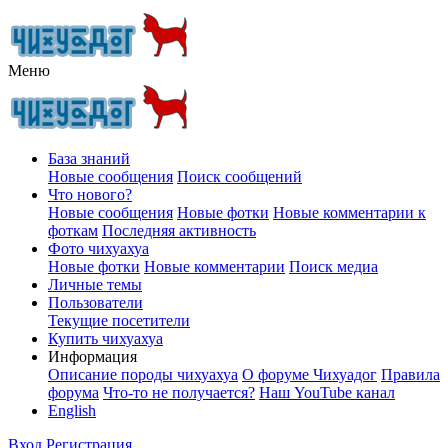
Меню
База знаний
Новые сообщения
Поиск сообщений
Что нового?
Новые сообщения
Новые фотки
Новые комментарии к
фоткам
Последняя активность
Фото чихуахуа
Новые фотки
Новые комментарии
Поиск медиа
Личные темы
Пользователи
Текущие посетители
Купить чихуахуа
Информация
Описание породы чихуахуа
О форуме Чихуадог
Правила
форума
Что-то не получается?
Наш YouTube канал
English
Вход
Регистрация