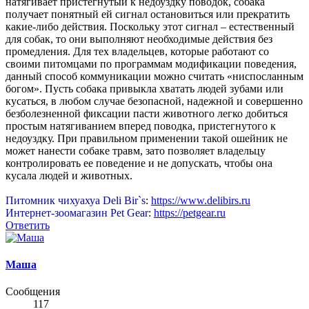
натягивает пристегнутый к недоуздку поводок, собака
получает понятный ей сигнал остановиться или прекратить
какие-либо действия. Поскольку этот сигнал – естественный
для собак, то они выполняют необходимые действия без
промедления. Для тех владельцев, которые работают со
своими питомцами по программам модификации поведения,
данный способ коммуникации можно считать «ниспосланным
богом». Пусть собака привыкла хватать людей зубами или
кусаться, в любом случае безопасной, надежной и совершенно
безболезненной фиксации пасти животного легко добиться
простым натягиванием вперед поводка, пристегнутого к
недоуздку. При правильном применении такой ошейник не
может нанести собаке травм, зато позволяет владельцу
контролировать ее поведение и не допускать, чтобы она
кусала людей и животных.
Питомник чихуахуа Deli Bir`s
:
https://www.delibirs.ru
Интернет-зоомагазин Pet Gear
:
https://petgear.ru
Ответить
Маша
Сообщения
117