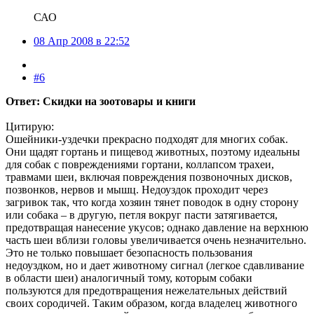
САО
08 Апр 2008 в 22:52
#6
Ответ: Скидки на зоотовары и книги
Цитирую:
Ошейники-уздечки прекрасно подходят для многих собак.
Они щадят гортань и пищевод животных, поэтому идеальны
для собак с повреждениями гортани, коллапсом трахеи,
травмами шеи, включая повреждения позвоночных дисков,
позвонков, нервов и мышц. Недоуздок проходит через
загривок так, что когда хозяин тянет поводок в одну сторону
или собака – в другую, петля вокруг пасти затягивается,
предотвращая нанесение укусов; однако давление на верхнюю
часть шеи вблизи головы увеличивается очень незначительно.
Это не только повышает безопасность пользования
недоуздком, но и дает животному сигнал (легкое сдавливание
в области шеи) аналогичный тому, которым собаки
пользуются для предотвращения нежелательных действий
своих сородичей. Таким образом, когда владелец животного