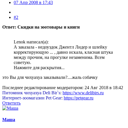
07 Апр 2008 в 17:43
#2
Ответ: Скидки на зоотовары и книги
Lenok написал(а):
А заказала - недоуздок Джентл Лидер и шлейку
корректирующую ... , давно искала, класная штука
между прочим, на прогулке незаменима. Всем
советую.
Нажмите для раскрытия...
это Вы для чихуахуа заказывали?....жаль собачку
Последнее редактирование модератором:
24 Авг 2018 в 18:42
Питомник чихуахуа Deli Bir`s
:
https://www.delibirs.ru
Интернет-зоомагазин Pet Gear
:
https://petgear.ru
Ответить
Маша