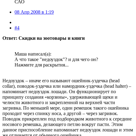
САО
08 Апр 2008 в 1:19
#4
Ответ: Скидки на зоотовары и книги
Маша написал(а):
А что такое "недоуздок"? и для чего он?
Нажмите для раскрытия...
Недоуздок – иначе его называют ошейник-уздечка (head
collar), поводок-уздечка или намордник-уздечка (head halter) –
напоминает недоуздок лошади. Он функционирует по
принципу создания «корзины», удерживающей щеки и
челюсти животного и закрепленной на верхней части
загривка. По меньшей мере, один ремешок такого ошейника
проходит через спинку носа, а другой – через загривок.
Поводок прикреплен под подбородком животного к середине
носового ремешка, делающего петлю вокруг пасти. Этим
данное приспособление напоминает недоуздок лошади и этим
же отличается от обычного ошейника.