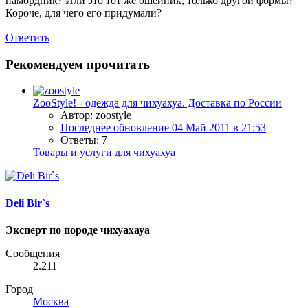
намордник? Или это тот же ошейник, только другой формы?
Короче, для чего его придумали?
Ответить
Рекомендуем прочитать
ZooStyle! - одежда для чихуахуа. Доставка по России
Автор: zoostyle
Последнее обновление
04 Май 2011 в 21:53
Ответы: 7
Товары и услуги для чихуахуа
Deli Bir`s
Эксперт по породе чихуахауа
Сообщения
2.211
Город
Москва