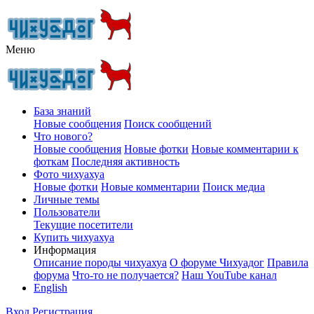
Меню
База знаний
Новые сообщения
Поиск сообщений
Что нового?
Новые сообщения
Новые фотки
Новые комментарии к
фоткам
Последняя активность
Фото чихуахуа
Новые фотки
Новые комментарии
Поиск медиа
Личные темы
Пользователи
Текущие посетители
Купить чихуахуа
Информация
Описание породы чихуахуа
О форуме Чихуадог
Правила
форума
Что-то не получается?
Наш YouTube канал
English
Вход
Регистрация