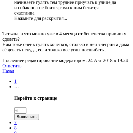
начинаете гулять тем труднее приучать к улице,да
и собак она не боится,сама к ним бежит,я
счастлива.
Нажмите для раскрытия...
Татьяна, а что можно уже в 4 месяца от бешенства прививку
сделать?
Нам тоже очень гулять хочеться, столько в ней энегрии а дома
её девать некуда, если только все углы посшибать..
Последнее редактирование модератором:
24 Авг 2018 в 19:24
Ответить
Назад
1
…
Перейти к странице
Выполнить
7
8