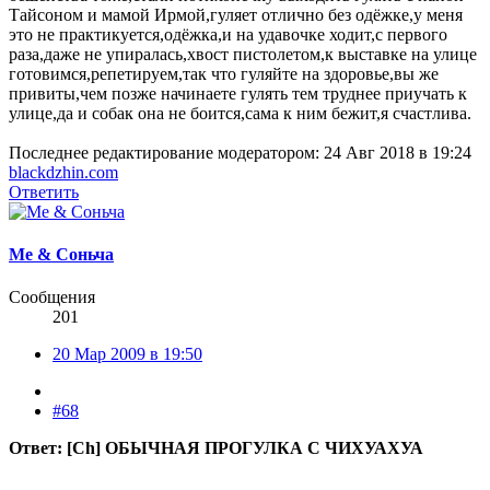
Тайсоном и мамой Ирмой,гуляет отлично без одёжке,у меня
это не практикуется,одёжка,и на удавочке ходит,с первого
раза,даже не упиралась,хвост пистолетом,к выставке на улице
готовимся,репетируем,так что гуляйте на здоровье,вы же
привиты,чем позже начинаете гулять тем труднее приучать к
улице,да и собак она не боится,сама к ним бежит,я счастлива.
Последнее редактирование модератором:
24 Авг 2018 в 19:24
blackdzhin.com
Ответить
Me & Соньча
Сообщения
201
20 Мар 2009 в 19:50
#68
Ответ: [Ch] ОБЫЧНАЯ ПРОГУЛКА С ЧИХУАХУА