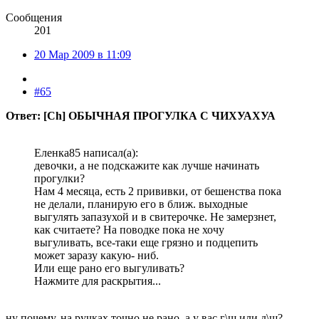
Сообщения
201
20 Мар 2009 в 11:09
#65
Ответ: [Ch] ОБЫЧНАЯ ПРОГУЛКА С ЧИХУАХУА
Еленка85 написал(а):
девочки, а не подскажите как лучше начинать
прогулки?
Нам 4 месяца, есть 2 прививки, от бешенства пока
не делали, планирую его в ближ. выходные
выгулять запазухой и в свитерочке. Не замерзнет,
как считаете? На поводке пока не хочу
выгуливать, все-таки еще грязно и подцепить
может заразу какую- ниб.
Или еще рано его выгуливать?
Нажмите для раскрытия...
ну почему, на ручках точно не рано. а у вас г\ш или д\ш?