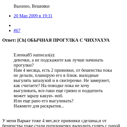
Выхино, Вешняки
20 Мар 2009 в 19:31
#67
Ответ: [Ch] ОБЫЧНАЯ ПРОГУЛКА С ЧИХУАХУА
Еленка85 написал(а):
девочки, а не подскажите как лучше начинать
прогулки?
Нам 4 месяца, есть 2 прививки, от бешенства пока
не делали, планирую его в ближ. выходные
выгулять запазухой и в свитерочке. Не замерзнет,
как считаете? На поводке пока не хочу
выгуливать, все-таки еще грязно и подцепить
может заразу какую- ниб.
Или еще рано его выгуливать?
Нажмите для раскрытия...
У меня Варьке тоже 4 мес,все прививки сделаны,и от
бешенства тоже,стали потихонечку выходить гулять с папой