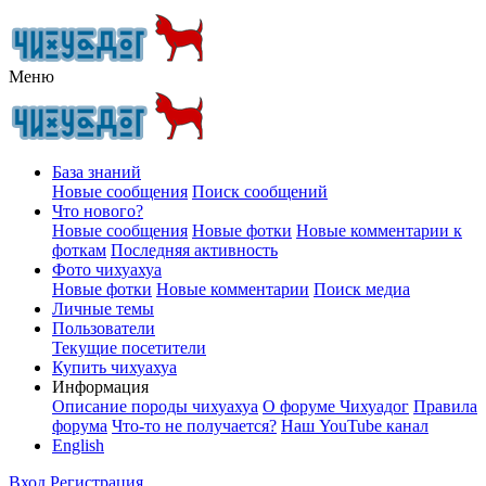
Меню
База знаний
Новые сообщения
Поиск сообщений
Что нового?
Новые сообщения
Новые фотки
Новые комментарии к
фоткам
Последняя активность
Фото чихуахуа
Новые фотки
Новые комментарии
Поиск медиа
Личные темы
Пользователи
Текущие посетители
Купить чихуахуа
Информация
Описание породы чихуахуа
О форуме Чихуадог
Правила
форума
Что-то не получается?
Наш YouTube канал
English
Вход
Регистрация