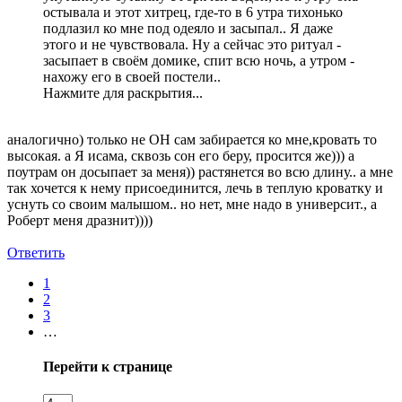
остывала и этот хитрец, где-то в 6 утра тихонько
подлазил ко мне под одеяло и засыпал.. Я даже
этого и не чувствовала. Ну а сейчас это ритуал -
засыпает в своём домике, спит всю ночь, а утром -
нахожу его в своей постели..
Нажмите для раскрытия...
аналогично) только не ОН сам забирается ко мне,кровать то
высокая. а Я исама, сквозь сон его беру, просится же))) а
поутрам он досыпает за меня)) растянется во всю длину.. а мне
так хочется к нему присоединится, лечь в теплую кроватку и
уснуть со своим малышом.. но нет, мне надо в университ., а
Роберт меня дразнит))))
Ответить
1
2
3
…
Перейти к странице