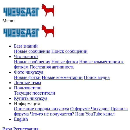
Меню
База знаний
Новые сообщения
Поиск сообщений
Что нового?
Новые сообщения
Новые фотки
Новые комментарии к
фоткам
Последняя активность
Фото чихуахуа
Новые фотки
Новые комментарии
Поиск медиа
Личные темы
Пользователи
Текущие посетители
Купить чихуахуа
Информация
Описание породы чихуахуа
О форуме Чихуадог
Правила
форума
Что-то не получается?
Наш YouTube канал
English
Вход
Регистрация