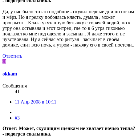
- подогрев спальника.
Да, у нас было что-то подобное - скулил первые дни по ночам
и мёрз. Но я грелку побоялась класть, думала , может
прогрызть.. Клала укутанную бутылку с горячей водой, но к
утру она остывала и этот хитрец, где-то в 6 утра тихонько
подлазил ко мне под одеяло и засыпал.. Я даже этого и не
чувствовала. Ну а сейчас это ритуал - засыпает в своём
домике, спит всю ночь, а утром - нахожу его в своей постели..
Ответить
O
okkam
Сообщения
41
11 Апр 2008 в 10:11
#3
Ответ: Может, скулящим щенкам не хватает ночью тепла?
- подогрев спальника.