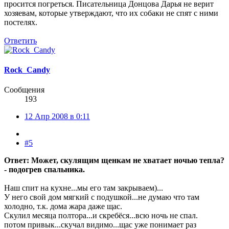
просится погреться. Писательница Донцова Дарья не верит
хозяевам, которые утверждают, что их собаки не спят с ними
постелях.
Ответить
Rock_Candy
Сообщения
193
12 Апр 2008 в 0:11
#5
Ответ: Может, скулящим щенкам не хватает ночью тепла?
- подогрев спальника.
Наш спит на кухне...мы его там закрываем)...
У него свой дом мягкий с подушкой...не думаю что там
холодно, т.к. дома жара даже щас.
Скулил месяца полтора...и скребёся...всю ночь не спал.
потом привык...скучал видимо...щас уже понимает раз