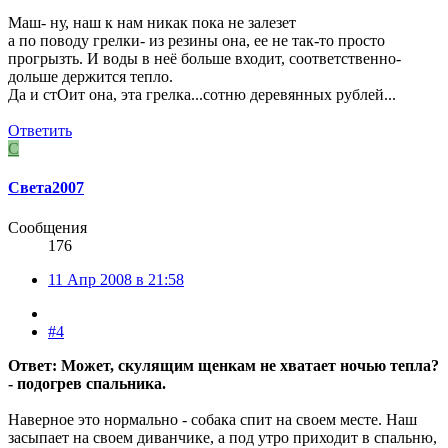
Маш- ну, наш к нам никак пока не залезет
а по поводу грелки- из резины она, ее не так-то просто
прогрызть. И воды в неё больше входит, соответственно-
дольше держится тепло.
Да и стОит она, эта грелка...сотню деревянных рублей...
Ответить
С
Света2007
Сообщения
176
11 Апр 2008 в 21:58
#4
Ответ: Может, скулящим щенкам не хватает ночью тепла?
- подогрев спальника.
Наверное это нормально - собака спит на своем месте. Наш
засыпает на своем диванчике, а под утро приходит в спальню,