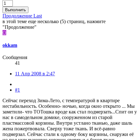
Выполнить
Продолжение
Last
в этой теме еще несколько (5) страниц, нажмите
"Продолжение"
O
okkam
Сообщения
41
11 Апр 2008 в 2:47
#1
Сейчас переход Зима-Лето, с температурой в квартире
нестабильность. Особенно- ночью, когда окно открыто ... Мы
заметили- что ТОТошка вроде как стал подмерзать...Спит он у
нас в самодельном домике, сооруженном из старой
пластмассовой корзины. Внутри устлано тканью, даже шаль
жена пожертвовала. Сверху тоже ткань. И всё-равно
подмерзал. Сейчас стали к одному боку корзины, снаружи её
но под укрывающую корзину сверху и с боков ткань, -