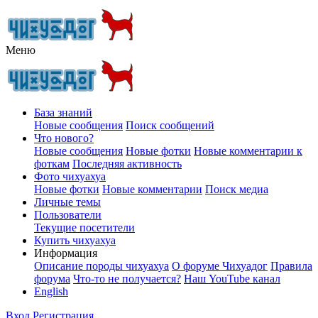
Меню
База знаний
Новые сообщения
Поиск сообщений
Что нового?
Новые сообщения
Новые фотки
Новые комментарии к
фоткам
Последняя активность
Фото чихуахуа
Новые фотки
Новые комментарии
Поиск медиа
Личные темы
Пользователи
Текущие посетители
Купить чихуахуа
Информация
Описание породы чихуахуа
О форуме Чихуадог
Правила
форума
Что-то не получается?
Наш YouTube канал
English
Вход
Регистрация