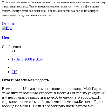
У нас свой дом и очень большая ванная с окном и отапливаемым полом, там мы ему
и поставили корзинку. Тепло, помещение проветривается и лужи с кафеля легко
стирать. Вантус стоит под раковиной, а рядом его лоток, так вот он игнорирует
лоток, а вантус сделал личным туалетом.
Ответить
Ира
Сообщения
21
17 Апр 2008 в 3:53
#10
Ответ: Маленькая радость
Всем привет!Я смотрю мы не одни такие шкоды.Мой Гарик
тоже питает большую слабость к носкам.Он только увидит их
и у него глаза от радости в кучу.А бумажки это вообще.....И
еще конечно же есть любимый мягкий мишка.Без него Гарик
вообще не может...Если я его забираю постирать,то мой