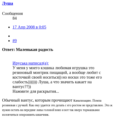
Луша
Сообщения
84
17 Апр 2008 в 0:05
#9
Ответ: Маленькая радость
Ируська написал(а):
У меня у моего кэшика любимая игрушка это
резиновый монтрик пищащий, а вообще любит с
косточкой своей носиться)) но носки это тоже его
слабость)))))))
Луша, а что значить какает на
вантус??))
Нажмите для раскрытия...
Обычный вантус, которым прочищают к
анализацию. Помпа
резиновая с ручкой. Как ему удается это делать с его ростом не представляю. Это ж
нужно встать на передние лапы головой вниз и вот так вверх тормашками
изловчиться опорожнить кишечник.