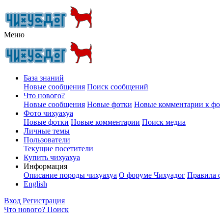
Меню
База знаний
Новые сообщения
Поиск сообщений
Что нового?
Новые сообщения
Новые фотки
Новые комментарии к ф
Фото чихуахуа
Новые фотки
Новые комментарии
Поиск медиа
Личные темы
Пользователи
Текущие посетители
Купить чихуахуа
Информация
Описание породы чихуахуа
О форуме Чихуадог
Правила 
English
Вход
Регистрация
Что нового?
Поиск