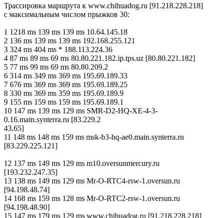
Трассировка маршрута к www.chihuadog.ru [91.218.228.218]
с максимальным числом прыжков 30:
1 1218 ms 139 ms 139 ms 10.64.145.18
2 136 ms 139 ms 139 ms 192.168.255.121
3 324 ms 404 ms * 188.113.224.36
4 87 ms 89 ms 69 ms 80.80.221.182.ip.tps.uz [80.80.221.182]
5 77 ms 99 ms 69 ms 80.80.209.2
6 314 ms 349 ms 369 ms 195.69.189.33
7 676 ms 369 ms 369 ms 195.69.189.25
8 330 ms 369 ms 359 ms 195.69.189.9
9 155 ms 159 ms 159 ms 195.69.189.1
10 147 ms 139 ms 129 ms SMR-D2-HQ-XE-4-3-
0.16.main.synterra.ru [83.229.2
43.65]
11 148 ms 148 ms 159 ms msk-b3-hq-ae0.main.synterra.ru
[83.229.225.121]
12 137 ms 149 ms 129 ms m10.oversunmercury.ru
[193.232.247.35]
13 138 ms 149 ms 129 ms Mr-O-RTC4-rsw-1.oversun.ru
[94.198.48.74]
14 168 ms 159 ms 128 ms Mr-O-RTC2-rsw-1.oversun.ru
[94.198.48.90]
15 147 ms 179 ms 129 ms www.chihuadog.ru [91.218.228.218]