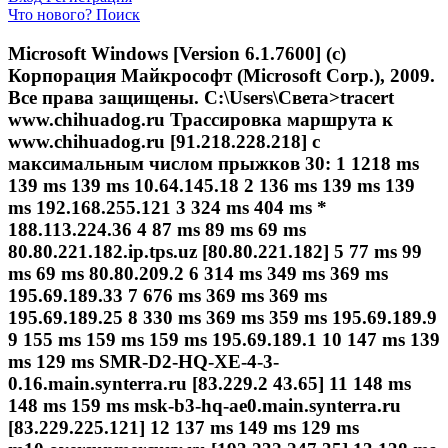
Что нового?
Поиск
Microsoft Windows [Version 6.1.7600] (c)
Корпорация Майкрософт (Microsoft Corp.), 2009.
Все права защищены. C:\Users\Света>tracert
www.chihuadog.ru Трассировка маршрута к
www.chihuadog.ru [91.218.228.218] с
максимальным числом прыжков 30: 1 1218 ms
139 ms 139 ms 10.64.145.18 2 136 ms 139 ms 139
ms 192.168.255.121 3 324 ms 404 ms *
188.113.224.36 4 87 ms 89 ms 69 ms
80.80.221.182.ip.tps.uz [80.80.221.182] 5 77 ms 99
ms 69 ms 80.80.209.2 6 314 ms 349 ms 369 ms
195.69.189.33 7 676 ms 369 ms 369 ms
195.69.189.25 8 330 ms 369 ms 359 ms 195.69.189.9
9 155 ms 159 ms 159 ms 195.69.189.1 10 147 ms 139
ms 129 ms SMR-D2-HQ-XE-4-3-
0.16.main.synterra.ru [83.229.2 43.65] 11 148 ms
148 ms 159 ms msk-b3-hq-ae0.main.synterra.ru
[83.229.225.121] 12 137 ms 149 ms 129 ms