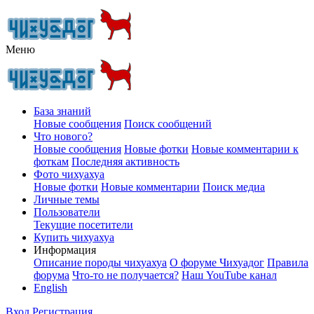
Меню
База знаний
Новые сообщения
Поиск сообщений
Что нового?
Новые сообщения
Новые фотки
Новые комментарии к
фоткам
Последняя активность
Фото чихуахуа
Новые фотки
Новые комментарии
Поиск медиа
Личные темы
Пользователи
Текущие посетители
Купить чихуахуа
Информация
Описание породы чихуахуа
О форуме Чихуадог
Правила
форума
Что-то не получается?
Наш YouTube канал
English
Вход
Регистрация