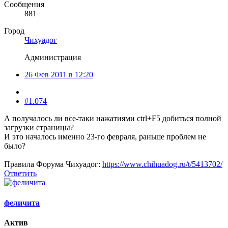
Сообщения
881
Город
Чихуадог
Администрация
26 Фев 2011 в 12:20
#1.074
А получалось ли все-таки нажатиями ctrl+F5 добиться полной
загрузки страницы?
И это началось именно 23-го февраля, раньше проблем не
было?
Правила Форума Чихуадог:
https://www.chihuadog.ru/t/5413702/
Ответить
феличита
Актив