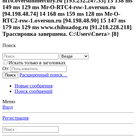
m10.oversunmercury.ru [193.232.247.35] 13 138 ms
149 ms 129 ms Mr-O-RTC4-rsw-1.oversun.ru
[94.198.48.74] 14 168 ms 159 ms 128 ms Mr-O-
RTC2-rsw-1.oversun.ru [94.198.48.90] 15 147 ms
179 ms 129 ms www.chihuadog.ru [91.218.228.218]
Трассировка завершена. C:\Users\Света> [8]
Поиск
Искать только в заголовках
От:
Расширенный поиск…
Поиск
Новые сообщения
Поиск сообщений
Меню
Вход
Регистрация