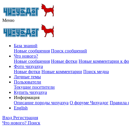
Меню
База знаний
Новые сообщения
Поиск сообщений
Что нового?
Новые сообщения
Новые фотки
Новые комментарии к ф
Фото чихуахуа
Новые фотки
Новые комментарии
Поиск медиа
Личные темы
Пользователи
Текущие посетители
Купить чихуахуа
Информация
Описание породы чихуахуа
О форуме Чихуадог
Правила 
English
Вход
Регистрация
Что нового?
Поиск