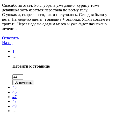
Спасибо за ответ. Роял убрала уже давно, курицу тоже -
девчишка хоть чесаться перестала по всему телу.
С ушками, скорее всего, так и получилось. Сегодня были у
вета. На неделю диета - говядина + овсянка. Ушки совсем не
трогать. Через неделю сдадим мазок и уже будет назначено
лечение.
Ответить
Назад
1
…
Перейти к странице
Выполнить
45
46
47
48
49
…