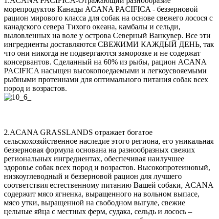
1.ACANA PACIFICA-Отражающий разнообразие
морепродуктов Канады ACANA PACIFICA - беззерновой
рацион мирового класса для собак на основе свежего лосося с
канадского севера Тихого океана, камбалы и сельди,
выловленных на воле у острова Северный Ванкувер. Все эти
ингредиенты доставляются СВЕЖИМИ КАЖДЫЙ ДЕНЬ, так
что они никогда не подвергаются заморозке и не содержат
консервантов. Сделанный на 60% из рыбы, рацион ACANA
PACIFICA насыщен высокопоедаемыми и легкоусвояемыми
рыбными протеинами для оптимального питания собак всех
пород и возрастов.
2.ACANA GRASSLANDS отражает богатое
сельскохозяйственное наследие этого региона, его уникальная
беззерновая формула основана на разнообразных свежих
региональных ингредиентах, обеспечивая наилучшее
здоровье собак всех пород и возрастов. Высокопротеиновый,
низкоуглеводный и беззерновой рацион для лучшего
соответствия естественному питанию Вашей собаки, ACANA
содержит мясо ягненка, выращенного на вольном выпасе,
мясо утки, выращенной на свободном выгуле, свежие
цельные яйца с местных ферм, судака, сельдь и лосось –