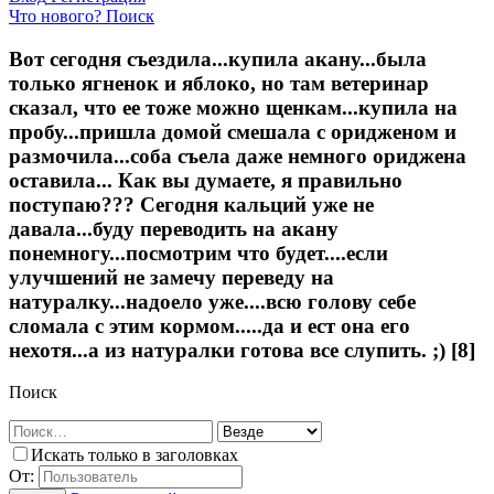
Что нового?
Поиск
Вот сегодня съездила...купила акану...была
только ягненок и яблоко, но там ветеринар
сказал, что ее тоже можно щенкам...купила на
пробу...пришла домой смешала с оридженом и
размочила...соба съела даже немного ориджена
оставила... Как вы думаете, я правильно
поступаю??? Сегодня кальций уже не
давала...буду переводить на акану
понемногу...посмотрим что будет....если
улучшений не замечу переведу на
натуралку...надоело уже....всю голову себе
сломала с этим кормом.....да и ест она его
нехотя...а из натуралки готова все слупить. ;) [8]
Поиск
Искать только в заголовках
От: