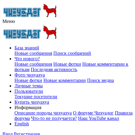
Меню
База знаний
Новые сообщения
Поиск сообщений
Что нового?
Новые сообщения
Новые фотки
Новые комментарии к
фоткам
Последняя активность
Фото чихуахуа
Новые фотки
Новые комментарии
Поиск медиа
Личные темы
Пользователи
Текущие посетители
Купить чихуахуа
Информация
Описание породы чихуахуа
О форуме Чихуадог
Правила
форума
Что-то не получается?
Наш YouTube канал
English
Вход
Регистрация