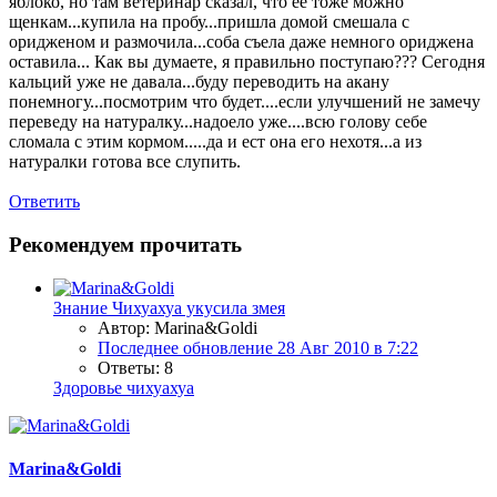
яблоко, но там ветеринар сказал, что ее тоже можно
щенкам...купила на пробу...пришла домой смешала с
оридженом и размочила...соба съела даже немного ориджена
оставила... Как вы думаете, я правильно поступаю??? Сегодня
кальций уже не давала...буду переводить на акану
понемногу...посмотрим что будет....если улучшений не замечу
переведу на натуралку...надоело уже....всю голову себе
сломала с этим кормом.....да и ест она его нехотя...а из
натуралки готова все слупить.
Ответить
Рекомендуем прочитать
Знание
Чихуахуа укусила змея
Автор: Marina&Goldi
Последнее обновление
28 Авг 2010 в 7:22
Ответы: 8
Здоровье чихуахуа
Marina&Goldi