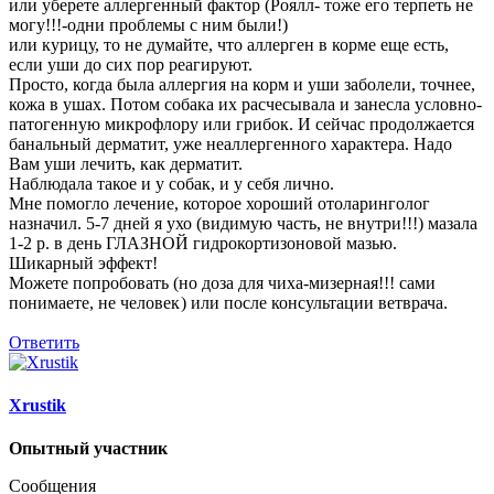
или уберете аллергенный фактор (Роялл- тоже его терпеть не
могу!!!-одни проблемы с ним были!)
или курицу, то не думайте, что аллерген в корме еще есть,
если уши до сих пор реагируют.
Просто, когда была аллергия на корм и уши заболели, точнее,
кожа в ушах. Потом собака их расчесывала и занесла условно-
патогенную микрофлору или грибок. И сейчас продолжается
банальный дерматит, уже неаллергенного характера. Надо
Вам уши лечить, как дерматит.
Наблюдала такое и у собак, и у себя лично.
Мне помогло лечение, которое хороший отоларинголог
назначил. 5-7 дней я ухо (видимую часть, не внутри!!!) мазала
1-2 р. в день ГЛАЗНОЙ гидрокортизоновой мазью.
Шикарный эффект!
Можете попробовать (но доза для чиха-мизерная!!! сами
понимаете, не человек
) или после консультации ветврача.
Ответить
Xrustik
Опытный участник
Сообщения