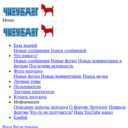
Меню
База знаний
Новые сообщения
Поиск сообщений
Что нового?
Новые сообщения
Новые фотки
Новые комментарии к
фоткам
Последняя активность
Фото чихуахуа
Новые фотки
Новые комментарии
Поиск медиа
Личные темы
Пользователи
Текущие посетители
Купить чихуахуа
Информация
Описание породы чихуахуа
О форуме Чихуадог
Правила
форума
Что-то не получается?
Наш YouTube канал
English
Вход
Регистрация