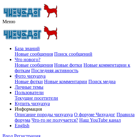
Меню
База знаний
Новые сообщения
Поиск сообщений
Что нового?
Новые сообщения
Новые фотки
Новые комментарии к
фоткам
Последняя активность
Фото чихуахуа
Новые фотки
Новые комментарии
Поиск медиа
Личные темы
Пользователи
Текущие посетители
Купить чихуахуа
Информация
Описание породы чихуахуа
О форуме Чихуадог
Правила
форума
Что-то не получается?
Наш YouTube канал
English
Вход
Регистрация