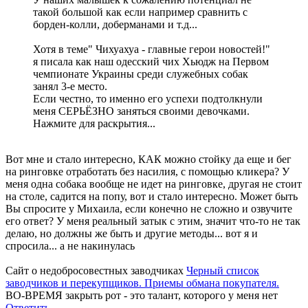
такой большой как если например сравнить с
борден-колли, доберманами и т.д...
Хотя в теме" Чихуахуа - главные герои новостей!"
я писала как наш одесский чих Хьюдж на Первом
чемпионате Украины среди служебных собак
занял 3-е место.
Если честно, то именно его успехи подтолкнули
меня СЕРЬЁЗНО заняться своими девочками.
Нажмите для раскрытия...
Вот мне и стало интересно, КАК можно стойку да еще и бег
на ринговке отработать без насилия, с помощью кликера? У
меня одна собака вообще не идет на ринговке, другая не стоит
на столе, садится на попу, вот и стало интересно. Может быть
Вы спросите у Михаила, если конечно не сложно и озвучите
его ответ? У меня реальный затык с этим, значит что-то не так
делаю, но должны же быть и другие методы... вот я и
спросила... а не накинулась
Сайт о недобросовестных заводчиках
Черный список
заводчиков и перекупщиков. Приемы обмана покупателя.
ВО-ВРЕМЯ закрыть рот - это талант, которого у меня нет
Ответить