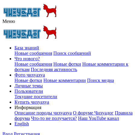
Меню
База знаний
Новые сообщения
Поиск сообщений
Что нового?
Новые сообщения
Новые фотки
Новые комментарии к
фоткам
Последняя активность
Фото чихуахуа
Новые фотки
Новые комментарии
Поиск медиа
Личные темы
Пользователи
Текущие посетители
Купить чихуахуа
Информация
Описание породы чихуахуа
О форуме Чихуадог
Правила
форума
Что-то не получается?
Наш YouTube канал
English
Вход
Регистрация