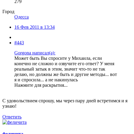
279
Город
Одесса
16 Фев 2011 в 13:34
#443
Gorgona написал(а):
Может быть Вы спросите у Михаила, если
конечно не сложно и озвучите его ответ? У меня
реальный затык в этим, значит что-то не так
делаю, но должны же быть и другие методы... вот
я и спросила... а не накинулась
Нажмите для раскрытия...
С удовольствием спрошу, мы через пару дней встретимся и я
узнаю!
Ответить
феличита