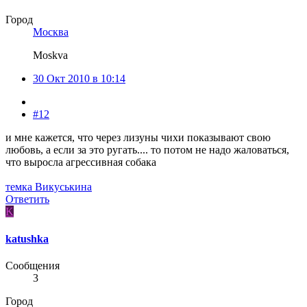
Город
Москва
Moskva
30 Окт 2010 в 10:14
#12
и мне кажется, что через лизуны чихи показывают свою
любовь, а если за это ругать.... то потом не надо жаловаться,
что выросла агрессивная собака
темка Викуськина
Ответить
K
katushka
Сообщения
3
Город