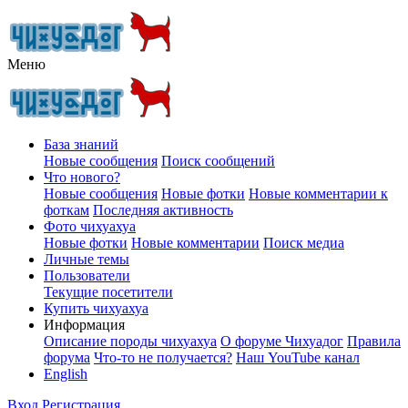
Меню
База знаний
Новые сообщения
Поиск сообщений
Что нового?
Новые сообщения
Новые фотки
Новые комментарии к
фоткам
Последняя активность
Фото чихуахуа
Новые фотки
Новые комментарии
Поиск медиа
Личные темы
Пользователи
Текущие посетители
Купить чихуахуа
Информация
Описание породы чихуахуа
О форуме Чихуадог
Правила
форума
Что-то не получается?
Наш YouTube канал
English
Вход
Регистрация