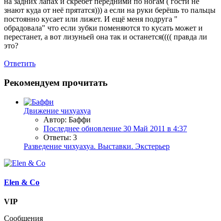
на задних лапах и скребёт передними по ногам ( гости не
знают куда от неё прятатся))) а если на руки берёшь то пальцы
постоянно кусает или лижет. И ещё меня подруга "
обрадовала" что если зубки поменяются то кусать может и
перестанет, а вот лизуньей она так и останется(((( правда ли
это?
Ответить
Рекомендуем прочитать
Движение чихуахуа
Автор: Баффи
Последнее обновление
30 Май 2011 в 4:37
Ответы: 3
Разведение чихуахуа. Выставки. Экстерьер
Elen & Co
VIP
Сообщения